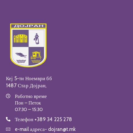
Кеј 5-ти Ноември бб
1487 Стар Дојран,
Работно време
Пон – Петок
07:30 – 15:30
Телефон
+389 34 225 278
e-mail адреса-
dojran@t.mk