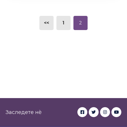
<<
1
2
Заследете нè