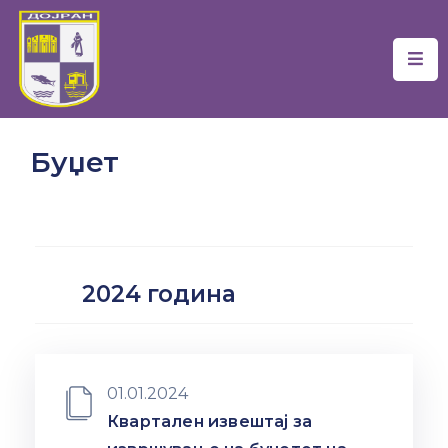
Почетна
Локална
Буџет
Самоуправа
Новости
Проекти
2024 година
Документи
Услуги
Финансии
01.01.2024
Квартален извештај за
Туризам