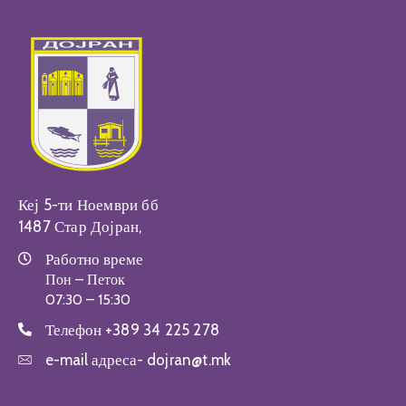
Кеј 5-ти Ноември бб
1487 Стар Дојран,
Работно време
Пон – Петок
07:30 – 15:30
Телефон
+389 34 225 278
e-mail адреса-
dojran@t.mk