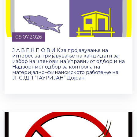
09.07.2026
Ј А В Е Н П О В И К за пројавување на
интерес за пријавување на кандидати за
избор на членови на Управниот одбор и на
Надзорниот одбор за контрола на
материјално–финансиското работење на
ЈПСЈДП “ТАУРИЈАН” Дојран