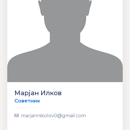
Марјан Илков
Советник
marjannikolov0@gmail.com