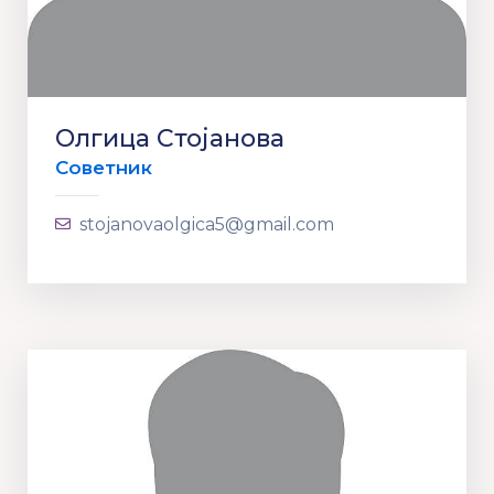
Олгица Стојанова
Советник
stojanovaolgica5@gmail.com