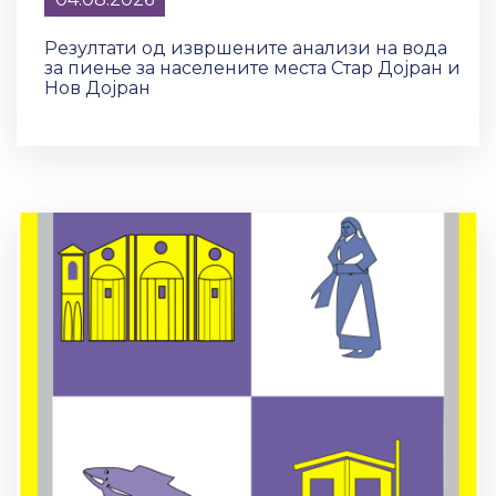
Резултати од извршените анализи на вода
за пиење за населените места Стар Дојран и
Нов Дојран