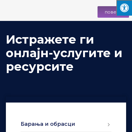
повеќе
Истражете ги
онлајн-услугите и
ресурсите
Барања и обрасци