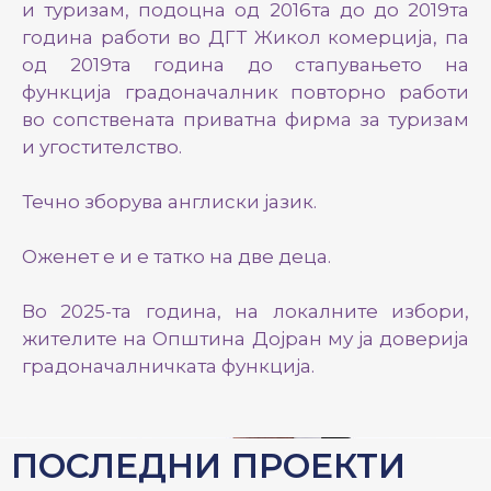
и туризам, подоцна од 2016та до до 2019та
година работи во ДГТ Жикол комерција, па
од 2019та година до стапувањето на
функција градоначалник повторно работи
во сопствената приватна фирма за туризам
и угостителство.
Течно зборува англиски јазик.
Оженет е и е татко на две деца.
Во 2025-та година, на локалните избори,
жителите на Општина Дојран му ја доверија
градоначалничката функција.
ПОСЛЕДНИ ПРОЕКТИ