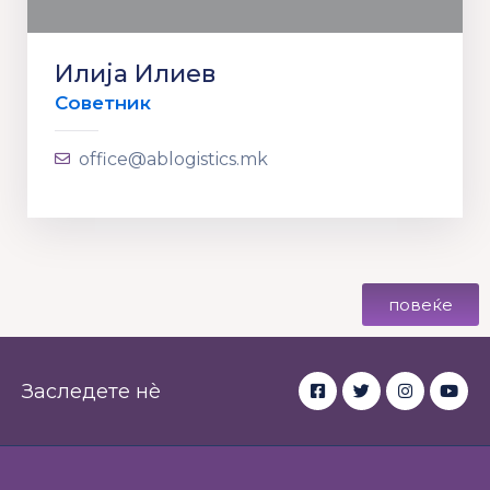
Илија Илиев
Советник
office@ablogistics.mk
повеќе
Заследете нè