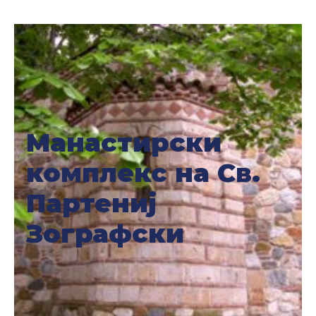
Настани
Манастирски
комплекс на Св.
Партениј
Зографски