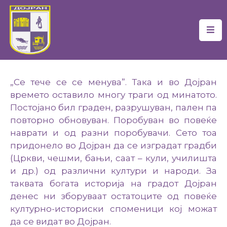
Почетна
Локална
Самоуправа
„Се тече се се менува”. Така и во Дојран
времето оставило многу траги од минатото.
Новости
Постојано бил граден, разрушуван, пален па
повторно обновуван. Поробуван во повеќе
Проекти
наврати и од разни поробувачи. Сето тоа
придонело во Дојран да се изградат градби
Документи
(Цркви, чешми, бањи, саат – кули, училишта
Услуги
и др.) од различни култури и народи. За
таквата богата историја на градот Дојран
Финансии
денес ни зборуваат остатоците од повеќе
културно-историски споменици кој можат
Туризам
да се видат во Дојран.