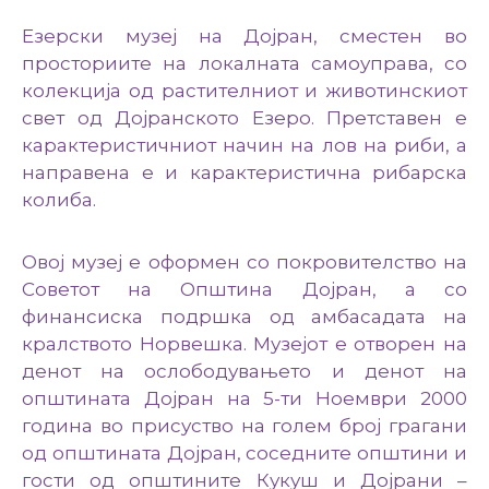
Езерски музеј на Дојран, сместен во
просториите на локалната самоуправа, со
колекција од растителниот и животинскиот
свет од Дојранското Езеро. Претставен е
карактеристичниот начин на лов на риби, а
направена е и карактеристична рибарска
колиба.
Овој музеј е оформен со покровителство на
Советот на Општина Дојран, а со
финансиска подршка од амбасадата на
кралството Норвешка. Музејот е отворен на
денот на ослободувањето и денот на
општината Дојран на 5-ти Ноември 2000
година во присуство на голем број грагани
од општината Дојран, соседните општини и
гости од општините Кукуш и Дојрани –