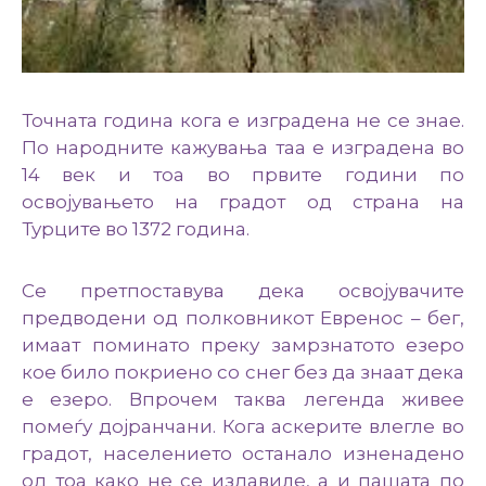
Точната година кога е изградена не се знае.
По народните кажувања таа е изградена во
14 век и тоа во првите години по
освојувањето на градот од страна на
Турците во 1372 година.
Се претпоставува дека освојувачите
предводени од полковникот Евренос – бег,
имаат поминато преку замрзнатото езеро
кое било покриено со снег без да знаат дека
е езеро. Впрочем таква легенда живее
помеѓу дојранчани. Кога аскерите влегле во
градот, населението останало изненадено
од тоа како не се издавиле, а и пашата по