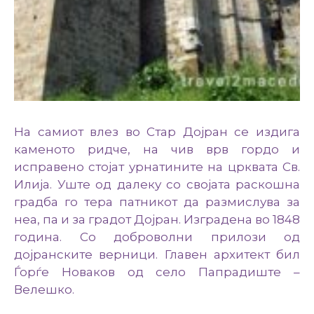
На самиот влез во Стар Дојран се издига
каменото ридче, на чив врв гордо и
исправено стојат урнатините на црквата Св.
Илија. Уште од далеку со својата раскошна
градба го тера патникот да размислува за
неа, па и за градот Дојран. Изградена во 1848
година. Со доброволни прилози од
дојранските верници. Главен архитект бил
Ѓорѓе Новаков од село Папрадиште –
Велешко.