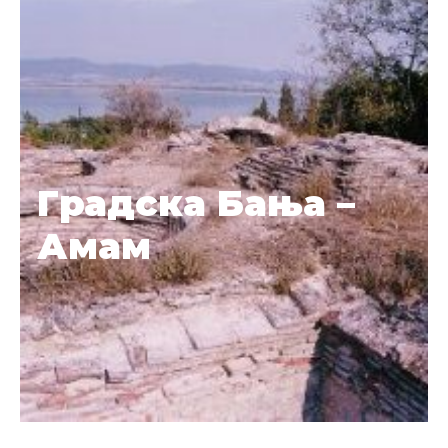
Градска Бања –
Амам