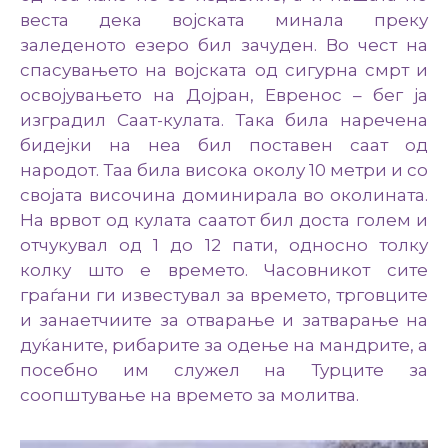
веста дека војската минала преку
заледеното езеро бил зачуден. Во чест на
спасувањето на војската од сигурна смрт и
освојувањето на Дојран, Евренос – бег ја
изградил Саат-кулата. Така била наречена
бидејки на неа бил поставен саат од
народот. Таа била висока околу 10 метри и со
својата височина доминирала во околината.
На врвот од кулата саатот бил доста голем и
отчукувал од 1 до 12 пати, односно толку
колку што е времето. Часовникот сите
граѓани ги известувал за времето, трговците
и занаетчиите за отварање и затварање на
дуќаните, рибарите за одење на мандрите, а
посебно им служел на Турците за
соопштување на времето за молитва.