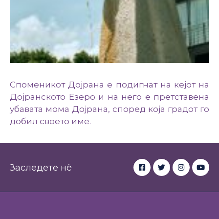
Споменикот Дојрана е подигнат на кејот на
Дојранското Езеро и на него е претставена
убавата мома Дојрана, според која градот го
добил своето име.
Заследете нè