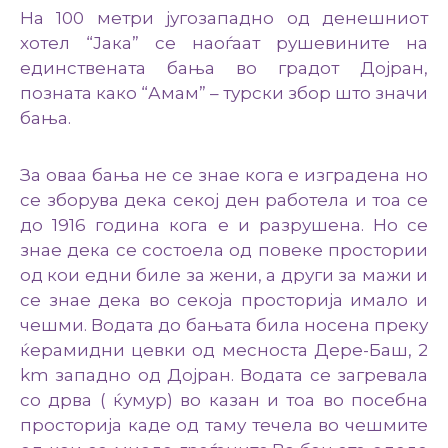
На 100 метри југозападно од денешниот
хотел “Јака” се наоѓаат рушевините на
единствената бања во градот Дојран,
позната како “Амам” – турски збор што значи
бања.
За оваа бања не се знае кога е изградена но
се зборува дека секој ден работела и тоа се
до 1916 година кога е и разрушена. Но се
знае дека се состоела од повеке простории
од кои едни биле за жени, а други за мажи и
се знае дека во секоја просторија имало и
чешми. Водата до бањата била носена преку
ќерамидни цевки од месноста Дере-Баш, 2
km западно од Дојран. Водата се загревала
со дрва ( ќумур) во казан и тоа во посебна
просторија каде од таму течела во чешмите