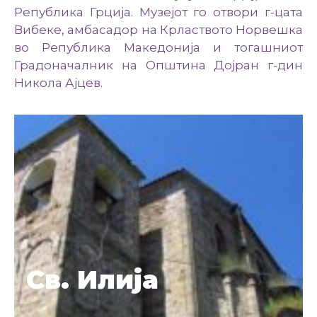
Република Грција. Музејот го отвори г-цата
Вибеке, амбасадор на Крлаството Норвешка
во Република Македонија и тогашниот
Градоначалник на Општина Дојран г-дин
Никола Ајцев.
Св. Илија