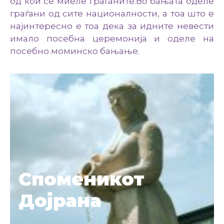
од кои се миеле граѓаните.Во бањата оделе
граѓани од сите националности, а тоа што е
најинтересно е тоа дека за идните невести
имало посебна церемонија и оделе на
посебно моминско бањање.
Споменикот
Дојрана