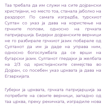
Таа требала да им служи на сите дојрански
христијани, но место тоа, станала јаболко на
раздорот. По самата изградба, турскиот
Султан со указ ја дава на користење на
грчките попови, односно на грчката
патријаршија. Бидејки дојранските верници
не го разбирале грчкиот јазик побарале од
Султанот да им ја даде на управа ним,
односно богослужбата да се врши на
бугарски јазик. Султанот гледајки ја желбата
на 2/3 од христијанските семејства во
Дојран, со посебен указ црквата ја дава на
Егзархијата.
Губејки ја црквата, грчката патријаршија за
потребите на своите верници, западно од
таа црква, преку рекичката, изградиле нова