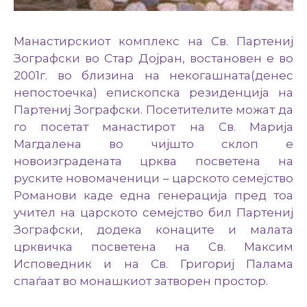
Манастирскиот комплекс на Св. Партениј
Зографски во Стар Дојран, востановен е во
2001г. во близина на некогашната(денес
непостоечка) епископска резиденција на
Партениј Зографски. Посетителите можат да
го посетат манастирот на Св. Марија
Магдалена во чијшто склоп е
новоизградената црква посветена на
руските новомаченици – царското семејство
Романови каде една генерација пред тоа
учител на царското семејство бил Партениј
Зографски, додека конаците и малата
црквичка посветена на Св. Максим
Исповедник и на Св. Григориј Палама
спаѓаат во монашкиот затворен простор.