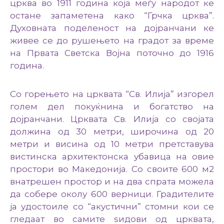
црква во 1911 година која меѓу народот ке
остане запаметена како “Грчка црква”.
Духовната поделеност на дојранчани ке
живее се до рушењето на градот за време
на Првата Светска Војна поточно до 1916
година.
Со горењето на црквата “Св. Илија” изгорел
голем дел покуќнина и богатство на
дојранчани. Црквата Св. Илија со својата
должина од 30 метри, широчина од 20
метри и висина од 10 метри претставува
вистинска архитектонска убавица на овие
простори во Македонија. Со своите 600 м2
внатрешен простор и на два спрата можела
да собере околу 600 верници. Градителите
ја удостоиле со “акустични” стомни кои се
гледаат во самите ѕидови од црквата,