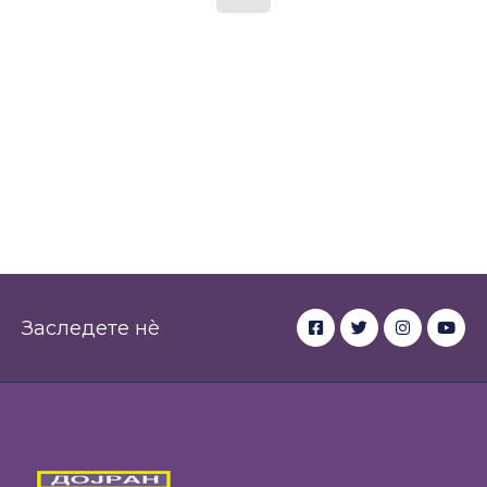
Заследете нè