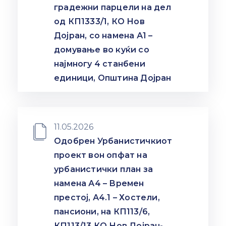
градежни парцели на дел
од КП1333/1, КО Нов
Дојран, со намена А1 –
домување во куќи со
најмногу 4 станбени
единици, Општина Дојран
11.05.2026
Одобрен Урбанистичкиот
проект вон опфат на
урбанистички план за
намена А4 – Времен
престој, А4.1 – Хостели,
пансиони, на КП113/6,
КП113/13 КО Нов Дојран-