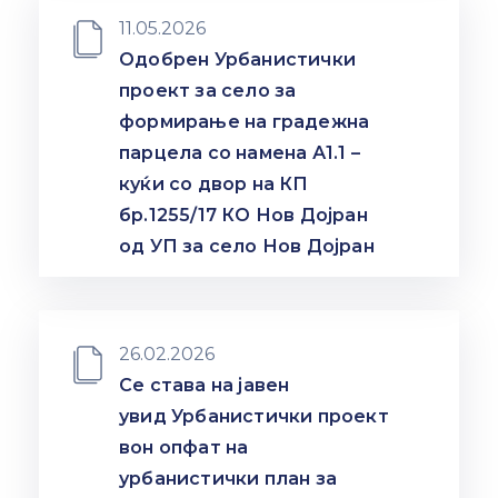
11.05.2026
Одобрен Урбанистички
проект за село за
формирање на градежна
парцела со намена А1.1 –
куќи со двор на КП
бр.1255/17 КО Нов Дојран
од УП за село Нов Дојран
26.02.2026
Се става на јавен
увид Урбанистички проект
вон опфат на
урбанистички план за