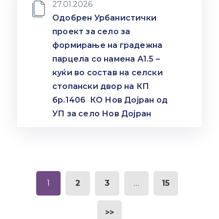
27.01.2026
Одобрен Урбанистички
проект за село за
формирање на градежна
парцела со намена А1.5 –
куќи во состав на селски
стопански двор на КП
бр.1406 КО Нов Дојран од
УП за село Нов Дојран
1
2
3
…
15
>>