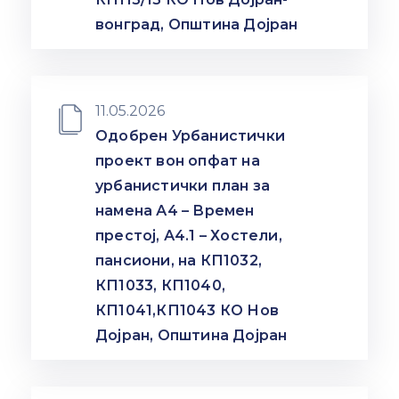
вонград, Општина Дојран
11.05.2026
Одобрен Урбанистички
проект вон опфат на
урбанистички план за
намена А4 – Времен
престој, А4.1 – Хостели,
пансиони, на КП1032,
КП1033, КП1040,
КП1041,КП1043 КО Нов
Дојран, Општина Дојран