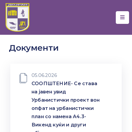
Почетна
Локална
Документи
Самоуправа
Новости
Проекти
05.06.2026
СООПШТЕНИЕ- Се става
Документи
на јавен увид
Услуги
Урбанистички проект вон
опфат на урбанистички
Финансии
план со намена А4.3-
Викенд куќи и други
Туризам