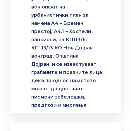
вон опфат на
урбанистички план за
намена А4 – Времен
престој, А4.1 – Хостели,
пансиони, на КП113/6,
КП113/13 КО Нов Дојран-
вонград, Општина
Дојран и се известуваат
граѓаните и правните лица
дека по однос на истото
можат да достават
писмени забелешки,
предлози и мислења