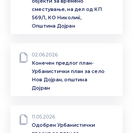
објекти за времено
Настани
сместување, на дел од КП
569/1, КО Николиќ,
Општина Дојран
02.06.2026
Конечен предлог план-
Урбанистички план за село
Нов Дојран, општина
Дојран
11.05.2026
Одобрен Урбанистички