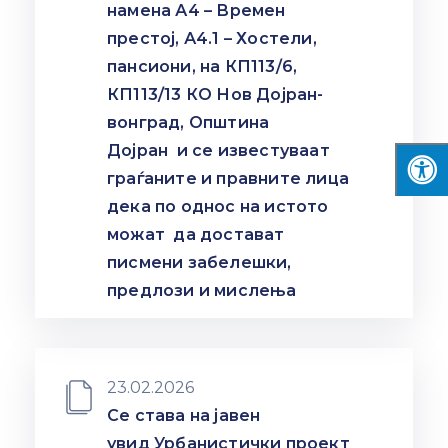
намена А4 – Времен
престој, А4.1 – Хостели,
пансиони, на КП113/6,
КП113/13 КО Нов Дојран-
вонград, Општина
Дојран и се известуваат
граѓаните и правните лица
дека по однос на истото
можат да достават
писмени забелешки,
предлози и мислења
23.02.2026
Се става на јавен
увид Урбанистички проект