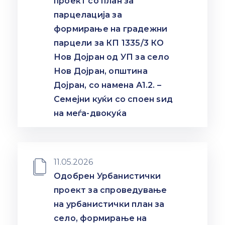
проект со план за
парцелација за
формирање на градежни
парцели за КП 1335/3 КО
Нов Дoјран од УП за село
Нов Дојран, општина
Дојран, со намена А1.2. –
Семејни куќи со споен ѕид
на меѓа-двокуќа
11.05.2026
Одобрен Урбанистички
проект за спроведување
на урбанистички план за
село, формирање на