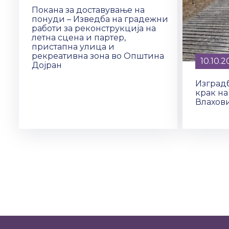
Покана за доставување на
понуди – Изведба на градежни
работи за реконструкција на
летна сцена и партер,
пристапна улица и
рекреативна зона во Општина
10.10.2
Дојран
Изград
крак н
Влахов