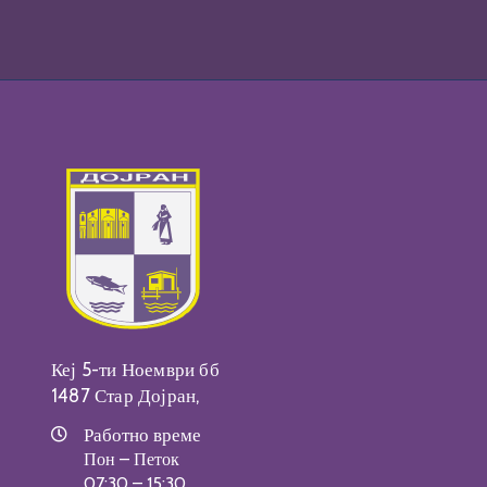
Кеј 5-ти Ноември бб
1487 Стар Дојран,
Работно време
Пон – Петок
07:30 – 15:30