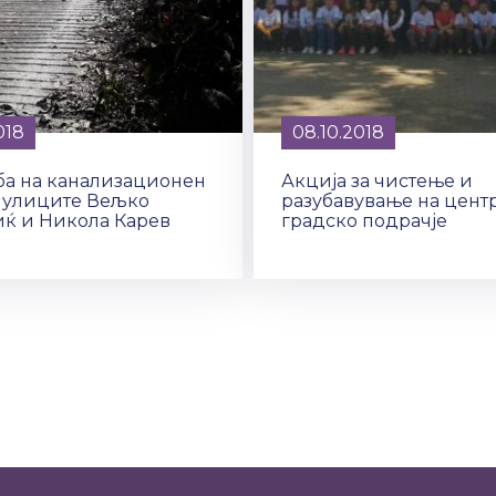
018
08.10.2018
ба на канализационен
Акција за чистење и
а улиците Вељко
разубавување на цент
иќ и Никола Карев
градско подрачје