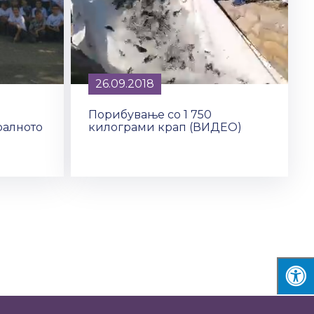
26.09.2018
Порибување со 1 750
ралното
килограми крап (ВИДЕО)