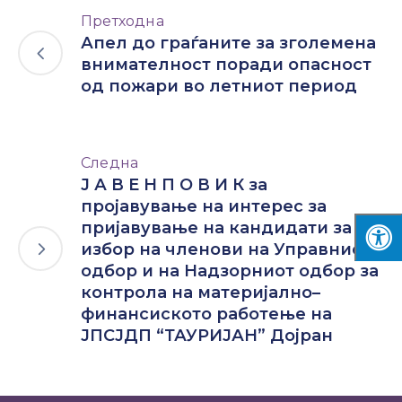
Претходна
Апел до граѓаните за зголемена
внимателност поради опасност
од пожари во летниот период
Следна
Ј А В Е Н П О В И К за
пројавување на интерес за
пријавување на кандидати за
избор на членови на Управниот
одбор и на Надзорниот одбор за
контрола на материјално–
финансиското работење на
ЈПСЈДП “ТАУРИЈАН” Дојран