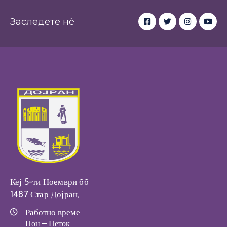
Заследете нè
Кеј 5-ти Ноември бб
1487 Стар Дојран,
Работно време
Пон – Петок