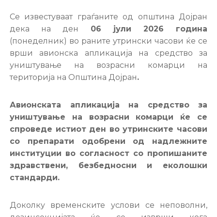
Настани
Се известуваат граѓаните од општина Дојран
дека на ден
06 јули 2026 година
(понеделник) во раните утрински часови ќе се
врши авионска апликација на средство за
уништување на возрасни комарци на
територија на Општина Дојран
.
Авионската апликација на средство за
уништување на возрасни комарци ќе се
спроведе истиот ден во утринските часови
со препарати одобрени од надлежните
институции во согласност со пропишаните
здравствени, безбедносни и еколошки
стандарди.
Доколку временските услови се неповолни,