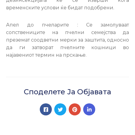
дезинсекцијата ќе се изврши кога
временските услови ќе бидат подобрени.
Апел до пчеларите : Се замолуваат
сопствениците на пчелни семејства да
преземат соодветни мерки за заштита, односно
да ги затворат пчелните кошници во
најавениот термин на прскање.
Споделете Ја Објавата