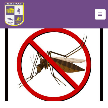
Почетна
Локална
Самоуправа
Новости
Проекти
Документи
Услуги
Финансии
Туризам