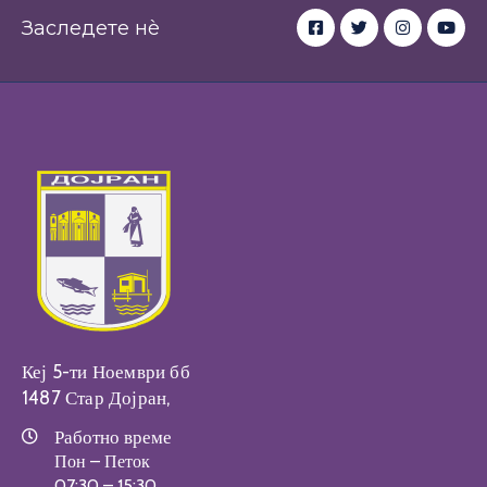
Заследете нè
Кеј 5-ти Ноември бб
1487 Стар Дојран,
Работно време
Пон – Петок
07:30 – 15:30