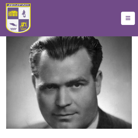
Почетна
Локална
Самоуправа
Новости
Проекти
Документи
Услуги
Финансии
Туризам