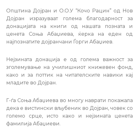
Настани
Општина Дојран и О.О.У “Кочо Рацин” од Нов
Дојран изразуваат голема благодарност за
донацијата на книги од нашата позната и
ценета Соња Абаџиева, ќерка на еден од
најпознатите дојранчани Ѓорги Абаџиев.
Нејзината донација е од голема важност за
зголемување на училишниот книжевен фонд,
како и за поттик на читатeлските навики кај
младите во Дојран.
Г-ѓа Соња Абаџиева во многу наврати покажала
дека е вистински вљубеник во Дојран, човек со
големо срце, исто како и нејзината ценета
фамилија Абаџиеви.