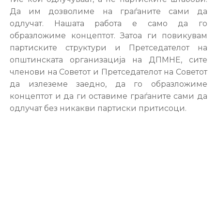
Да им дозволиме на граѓаните сами да
одлучат. Нашата работа е само да го
образложиме концептот. Затоа ги повикувам
партиските структури и Претседателот на
општинската организација на ДПМНЕ, сите
членови на Советот и Претседателот на Советот
да излеземе заедно, да го образложиме
концептот и да ги оставиме граѓаните сами да
одлучат без никакви партиски притисоци.