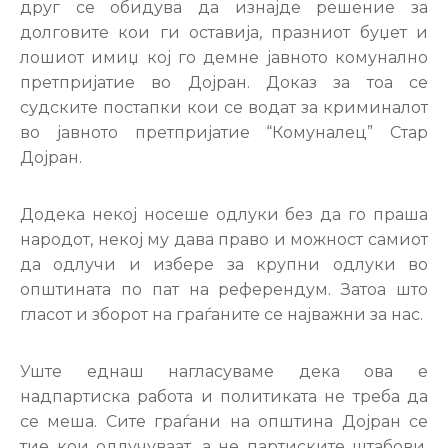
друг се обидува да изнајде решение за
долговите кои ги оставија, празниот буџет и
лошиот имиџ кој го демне јавното комунално
претпријатие во Дојран. Доказ за тоа се
судските постапки кои се водат за криминалот
во јавното претпријатие “Комуналец” Стар
Дојран.
Додека некој носеше одлуки без да го праша
народот, некој му дава право и можност самиот
да одлучи и избере за крупни одлуки во
општината по пат на референдум. Затоа што
гласот и зборот на граѓаните се најважни за нас.
Уште еднаш нагласуваме дека ова е
надпартиска работа и политиката не треба да
се меша. Сите граѓани на општина Дојран се
тие кои одлучуваат, а не партиските штабови.