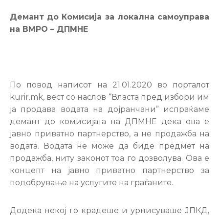
Настани
Демант до Комисија за локална самоуправа
на ВМРО – ДПМНЕ
По повод написот на 21.01.2020 во порталот
kurir.mk, вест со наслов “Власта пред избори им
ја продава водата на дојранчани” испраќаме
демант до комисијата на ДПМНЕ дека ова е
јавно приватно партнерство, а не продажба на
водата. Водата не може да биде предмет на
продажба, ниту законот тоа го дозволува. Ова е
концепт на јавно приватно партнерство за
подобрување на услугите на граѓаните.
Додека некој го крадеше и урнисуваше ЈПКД,