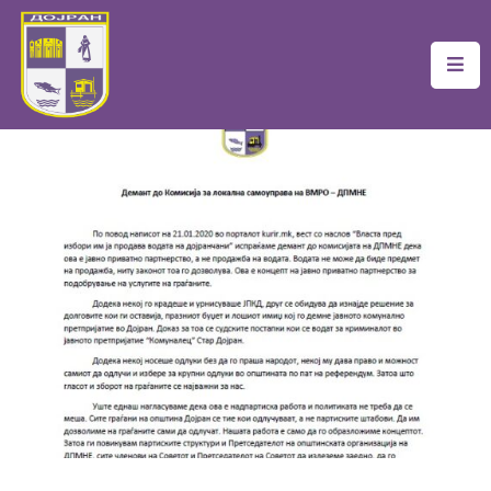
Почетна
Локална
Самоуправа
Новости
Проекти
Документи
Услуги
Финансии
Туризам