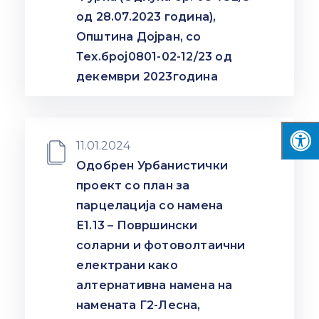
од 28.07.2023 година),
Општина Дојран, со
Тех.број0801-02-12/23 од
декември 2023година
11.01.2024
Одобрен Урбанистички
проект со план за
парцелација со намена
Е1.13 – Површински
соларни и фотоволтаични
електрани како
алтернативна намена на
намената Г2-Лесна,