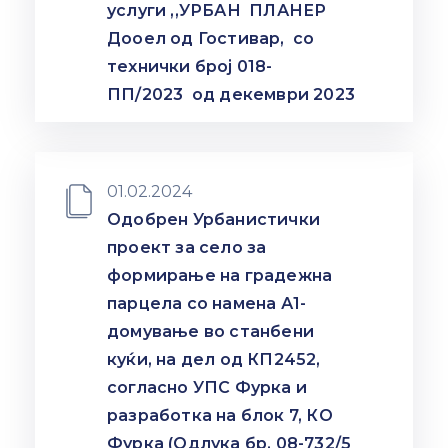
услуги ,,УРБАН ПЛАНЕР
Дооел од Гостивар, со
технички број 018-
ПП/2023 од декември 2023
01.02.2024
Одобрен Урбанистички
проект за село за
формирање на градежна
парцела со намена А1-
домување во станбени
куќи, на дел од КП2452,
согласно УПС Фурка и
разработка на блок 7, КО
Фурка (Одлука бр. 08-732/5