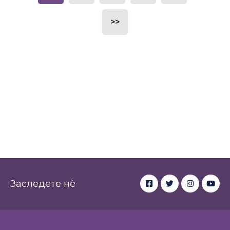
>>
Заследете нè