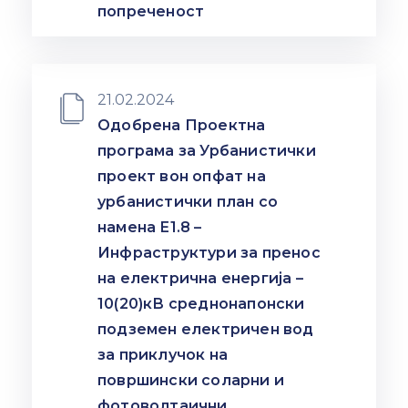
попреченост
21.02.2024
Одобрена Проектна
програма за Урбанистички
проект вон опфат на
урбанистички план со
намена Е1.8 –
Инфраструктури за пренос
на електрична енергија –
10(20)кВ среднонапонски
подземен електричен вод
за приклучок на
површински соларни и
фотоволтаични