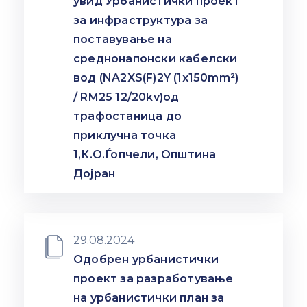
увид Урбанистички проект
Настани
за инфраструктура за
поставување на
среднонапонски кабелски
вод (NA2XS(F)2Y (1x150mm²)
/ RM25 12/20kv)од
трафостаница до
приклучна точка
1,К.О.Ѓопчели, Општина
Дојран
29.08.2024
Одобрен урбанистички
проект за разработување
на урбанистички план за