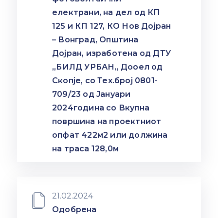
електрани, на дел од КП
125 и КП 127, КО Нов Дојран
– Вонград, Општина
Дојран, изработена од ДТУ
,,БИЛД УРБАН,, Дооел од
Скопје, со Тех.број 0801-
709/23 од Јануари
2024година со Вкупна
површина на проектниот
опфат 422м2 или должина
на траса 128,0м
21.02.2024
Одобрена