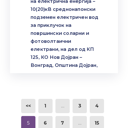
на електрична енергија –
10(20)кВ среднонапонски
подземен електричен вод
за приклучок на
површински соларни и
фотоволтаични
електрани, на дел од КП
125, КО Нов Дојран –
Вонград, Општина Дојран,
<<
1
…
3
4
5
6
7
…
15