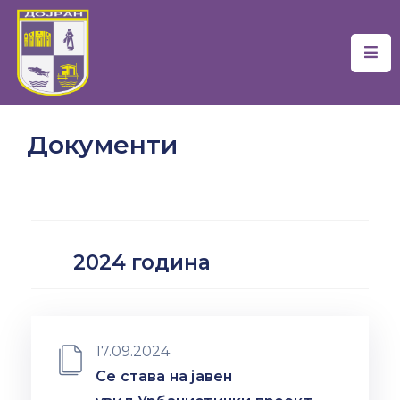
Почетна
Локална
Документи
Самоуправа
Новости
Проекти
2024 година
Документи
Услуги
Финансии
17.09.2024
Се става на јавен
Туризам