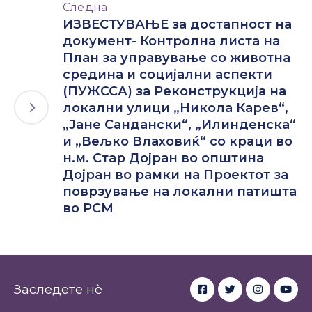
Следна
ИЗВЕСТУВАЊЕ за достапност на
документ- Контролна листа на
План за управување со животна
средина и социјални аспекти
(ПУЖССА) за Реконструкција на
локални улици „Никола Карев“,
„Јане Сандански“, „Илинденска“
и „Вељко Влаховиќ“ со краци во
н.м. Стар Дојран во општина
Дојран во рамки на Проектот за
поврзување на локални патишта
во РСМ
Заследете нè