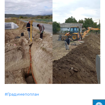
#Градимепоплан