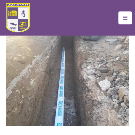
Почетна
Локална
Самоуправа
Новости
Проекти
Документи
Услуги
Финансии
Туризам