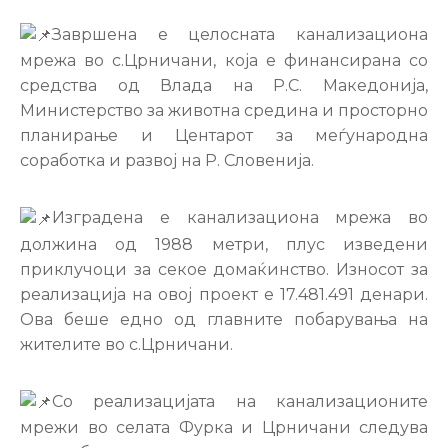
Настани
Завршена е целосната канализациона
мрежа во с.Црничани, која е финансирана со
средства од Влада на Р.С. Македонија,
Министерство за животна средина и просторно
планирање и Центарот за меѓународна
соработка и развој на Р. Словенија.
Изградена е канализациона мрежа во
должина од 1988 метри, плус изведени
приклучоци за секое домаќинство. Износот за
реализација на овој проект е 17.481.491 денари.
Ова беше едно од главните побарувања на
жителите во с.Црничани.
Со
реализацијата на канализационите
мрежи во селата Фурка и Црничани следува