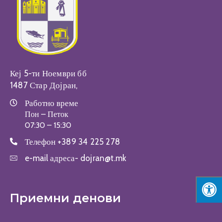
Настани
Кеј 5-ти Ноември бб
1487 Стар Дојран,
Работно време
Пон – Петок
07:30 – 15:30
Телефон
+389 34 225 278
e-mail адреса-
dojran@t.mk
Приемни денови