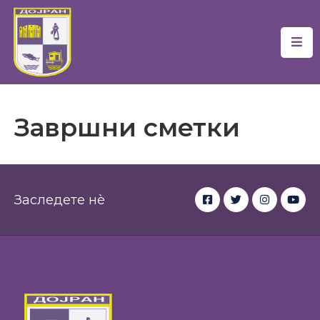
Почетна
Локална
Самоуправа
Завршни сметки
Новости
Проекти
Заследете нè
Документи
Услуги
Финансии
Туризам