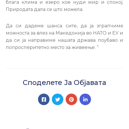
блага клима и езеро кое нуди мир и спокој.
Природата дала се што можела.
Да си дадеме шанса сите, да ја зграпчиме
можноста за влез на Македонија во НАТО и ЕУ и
да си ја направиме нашата држава поубаво и
попросперитетно место за живеење. “
Споделете Ја Објавата