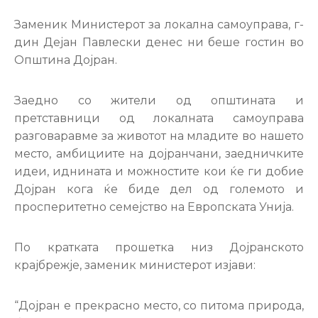
Настани
Заменик Министерот за локална самоуправа, г-
дин Дејан Павлески денес ни беше гостин во
Општина Дојран.
Заедно со жители од општината и
претставници од локалната самоуправа
разговаравме за животот на младите во нашето
место, амбициите на дојранчани, заедничките
идеи, иднината и можностите кои ќе ги добие
Дојран кога ќе биде дел од големото и
просперитетно семејство на Европската Унија.
По кратката прошетка низ Дојранското
крајбрежје, заменик министерот изјави:
“Дојран е прекрасно место, со питома природа,