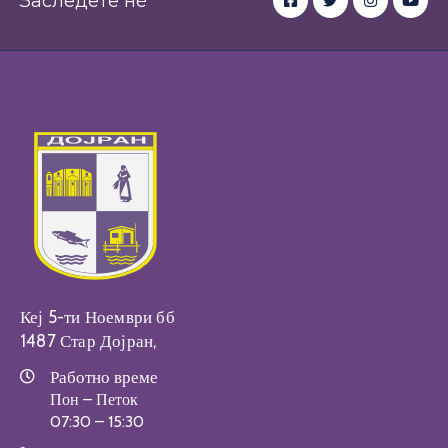
Заследете нè
Кеј 5-ти Ноември бб
1487 Стар Дојран,
Работно време
Пон – Петок
07:30 – 15:30