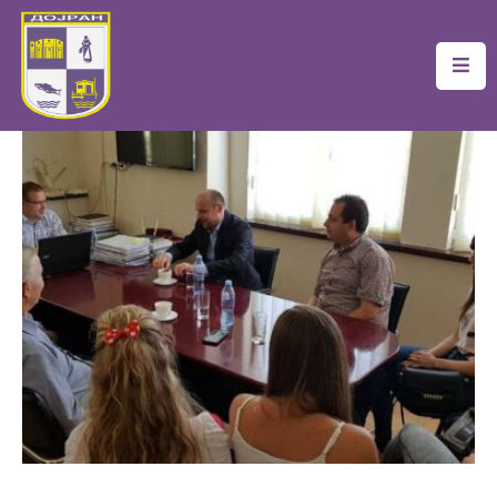
Почетна
Локална
Самоуправа
Новости
Проекти
Документи
Услуги
Финансии
Туризам