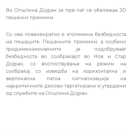
Настани
Во Општина Дојран за прв пат се обележаа 3D
пешачки премини.
Со ова повеќекратно е зголемена безбедноста
на пешаците. Пешачките премини, а особено
тридимензионалните ја подобруваат
безбедноста во сообраќајот во Нов и Стар
Дојран, со воспоствување на режим на
сообраќај со изведба на хоризонтална и
вертикална патна сигнализација на
најкритичните делови таргетирани и утврдени
од службите на Општина Дојран.