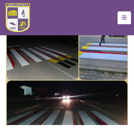
Почетна
Локална
Самоуправа
Новости
Проекти
Документи
Услуги
Финансии
Туризам