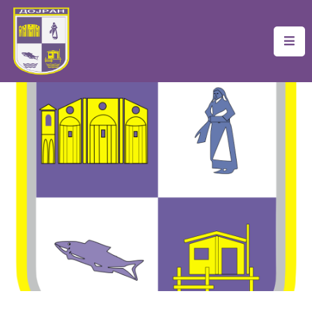
Почетна
Локална
Самоуправа
Новости
Проекти
Документи
Услуги
Финансии
Туризам