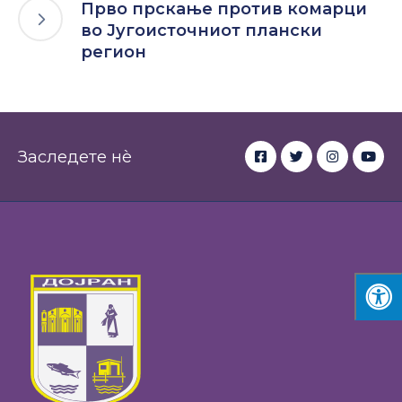
Прво прскање против комарци
во Југоисточниот плански
регион
Заследете нè