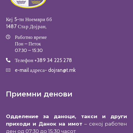
Кеј 5-ти Ноември бб
1487 Стар Дојран,
Работно време
Пон – Петок
07:30 – 15:30
Телефон
+389 34 225 278
e-mail адреса-
dojran@t.mk
Приемни денови
Одделение за даноци, такси и други
приходи и Данок на имот
– секој работен
ден од 07:30 до 15:30 часот