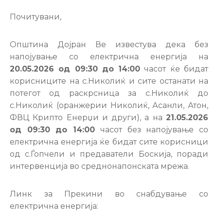
Настани
Почитувани,
Општина Дојран Ве известува дека без
напојување со електрична енергија на
20.05.2026 од 09:30 до 14:00
часот ќе бидaт
корисниците на с.Николиќ и сите останати на
потегот од раскрсница за с.Николиќ до
с.Николиќ (оранжерии Николиќ, Асанли, Атон,
ФВЦ Крипто Енерџи и други), а на
21.05.2026
од 09:30 до 14:00
часот без напојување со
електрична енергија ќе бидaт сите корисници
од с.Ѓопчели и предаватели Боскија, поради
интервенција во среднонапонската мрежа.
Линк за Прекини во снабдување со
електрична енергија: