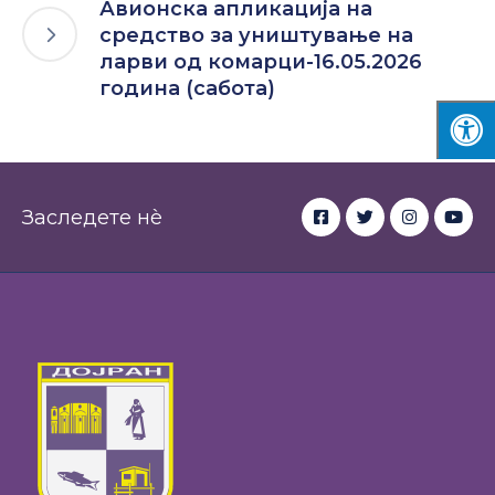
Авионска апликација на
средство за уништување на
ларви од комарци-16.05.2026
година (сабота)
Заследете нè