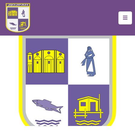
Почетна
Локална
Самоуправа
Новости
Проекти
Документи
Услуги
Финансии
Туризам