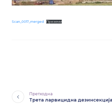
Scan_0017_merged
Преземи
Претходна
Трета ларвицидна дезинсекциј