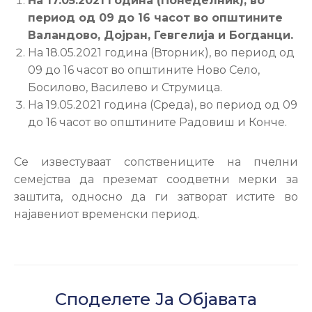
На 17.05.2021 година (Понеделник), во
период од 09 до 16 часот во општините
Валандово, Дојран, Гевгелија и Богданци.
На 18.05.2021 година (Вторник), во период од
09 до 16 часот во општините Ново Село,
Босилово, Василево и Струмица.
На 19.05.2021 година (Среда), во период од 09
до 16 часот во општините Радовиш и Конче.
Се известуваат сопствениците на пчелни
семејства да преземат соодветни мерки за
заштита, односно да ги затворат истите во
најавениот временски период.
Споделете Ја Објавата