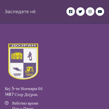
Заследете нè
Кеј 5-ти Ноември бб
1487 Стар Дојран,
Работно време
Пон – Петок