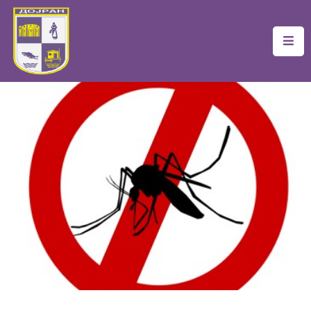
Почетна
Локална
Самоуправа
Новости
Проекти
Документи
Услуги
Финансии
Туризам