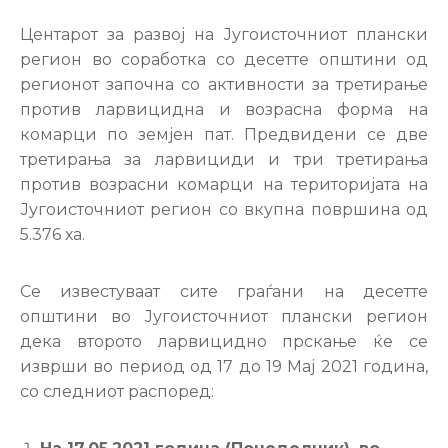
Настани
Центарот за развој на Југоисточниот плански
регион во соработка со десетте општини од
регионот започна со активности за третирање
против ларвицидна и возрасна форма на
комарци по земјен пат. Предвидени се две
третирања за ларвициди и три третирања
против возрасни комарци на територијата на
Југоисточниот регион со вкупна површина од
5.376 ха.
Се известуваат сите граѓани на десетте
општини во Југоисточниот плански регион
дека второто ларвицидно прскање ќе се
изврши во период од 17 до 19 Мај 2021 година,
со следниот распоред: