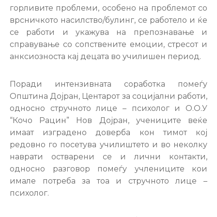
горливите проблеми, особено на проблемот со
врсничкото насилство/булинг, се работело и ќе
се работи и укажува на препознавање и
справување со сопствените емоции, стресот и
анксиозноста кај децата во училишен период.
Поради интензивната соработка помеѓу
Општина Дојран, Центарот за социјални работи,
односно стручното лице – психолог и О.О.У
“Кочо Рацин” Нов Дојран, учениците веќе
имаат изградено доверба кон тимот кој
редовно го посетува училиштето и во неколку
наврати остварени се и лични контакти,
односно разговор помеѓу учлениците кои
имале потреба за тоа и стручното лице –
психолог.