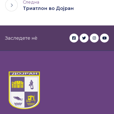
Следна
Триатлон во Дојран
Заследете нè