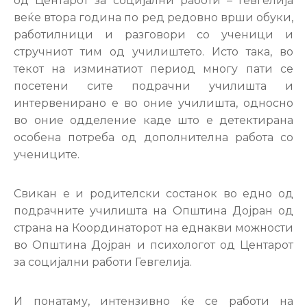
од Центарот за социјални работи – Гевгелија
веќе втора година по ред редовно врши обуки,
работилници и разговори со ученици и
стручниот тим од училиштето. Исто така, во
текот на изминатиот период многу пати се
посетени сите подрачни училишта и
интервенирано е во оние училишта, односно
во оние одделение каде што е детектирана
особена потреба од дополнителна работа со
учениците.
Свикан е и родителски состанок во едно од
подрачните училишта на Општина Дојран од
страна на Координаторот на еднакви можности
во Општина Дојран и психологот од Центарот
за социјални работи Гевгелија.
И понатаму, интензивно ќе се работи на