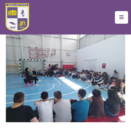
Почетна
Локална
Самоуправа
Новости
Проекти
Документи
Услуги
Финансии
Туризам