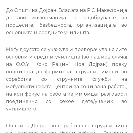
Настани
До Општина Дојран, Владата на Р.С. Македонија
достави информација за подобрување на
процесите, безбедноста, организацијата во
основните и средните училишта.
Меѓу другото се укажува и препорачува на сите
основни и средни училишта (во нашиов случај
на О.О.У “Кочо Рацин” Нов Дојран) преку
општината да формираат стручни тимови во
соработка со стручните служби на
меѓуопштинските центри за социјална работа ,
на кои фокус на работа ќе им бидат разговори
поединечно со секое дете/ученик во
училиштето.
Општина Дојран во соработка со стручни лица