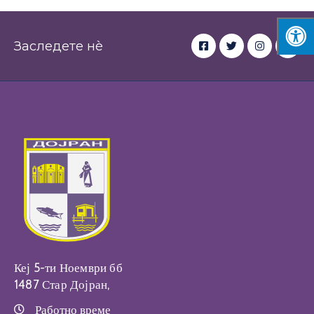
Заследете нè
Кеј 5-ти Ноември бб
1487 Стар Дојран,
Работно време