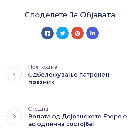
Споделете Ја Објавата
Претходна
Одбележување патронен
празник
Следна
Водата од Дојранското Езеро е
во одлична состојба!