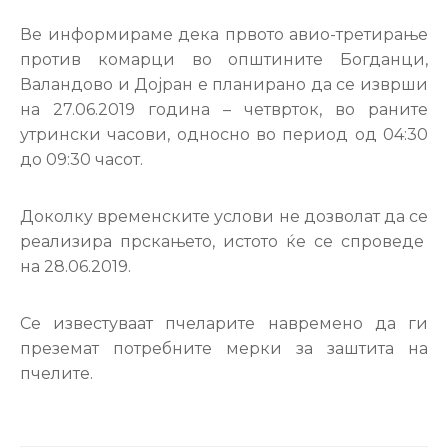
Настани
Ве информираме дека првото авио-третирање
против комарци во општините Богданци,
Валандово и Дојран е планирано да се изврши
на 27.06.2019 година – четврток, во раните
утрински часови, односно во период од 04:30
до 09:30 часот.
Доколку временските услови не дозволат да се
реализира прскањето, истото ќе се спроведе
на 28.06.2019.
Се известуваат пчеларите навремено да ги
преземат потребните мерки за заштита на
пчелите.