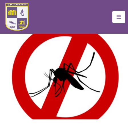
Почетна
Локална
Самоуправа
Новости
Проекти
Документи
Услуги
Финансии
Туризам