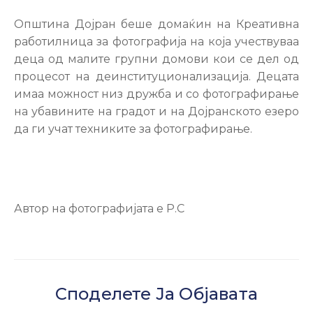
Настани
Општина Дојран беше домаќин на Креативна
работилница за фотографија на која учествуваа
деца од малите групни домови кои се дел од
процесот на деинституционализација. Децата
имаа можност низ дружба и со фотографирање
на убавините на градот и на Дојранското езеро
да ги учат техниките за фотографирање.
Автор на фотографијата е Р.С
Споделете Ја Објавата