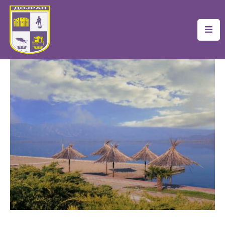
Почетна
Локална
Самоуправа
Новости
Проекти
Документи
Услуги
Финансии
Туризам