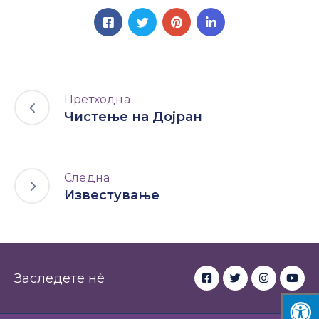
Претходна
Чистење на Дојран
Следна
Известување
Заследете нè