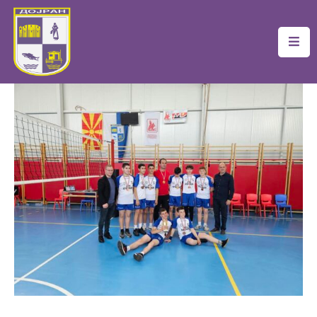
Почетна
Локална
Самоуправа
Новости
Проекти
Документи
Услуги
Финансии
Туризам