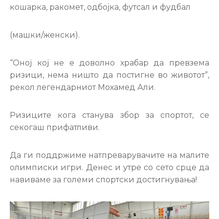
кошарка, ракомет, одбојка, футсал и фудбал
(машки/женски).
“Оној кој не е доволно храбар да превзема
ризици, нема ништо да постигне во животот”,
рекол легендарниот Мохамед Али.
Ризиците кога станува збор за спортот, се
секогаш прифатливи.
Да ги поддржиме натпреварувачите на малите
олимписки игри. Денес и утре со сето срце да
навиваме за големи спортски достигнувања!