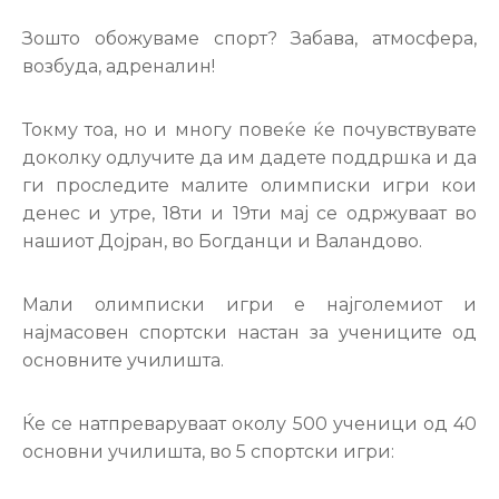
Настани
Зошто обожуваме спорт? Забава, атмосфера,
возбуда, адреналин!
Токму тоа, но и многу повеќе ќе почувствувате
доколку одлучите да им дадете поддршка и да
ги проследите малите олимписки игри кои
денес и утре, 18ти и 19ти мај се одржуваат во
нашиот Дојран, во Богданци и Валандово.
Мали олимписки игри е најголемиот и
најмасовен спортски настан за учениците од
основните училишта.
Ќе се натпреваруваат околу 500 ученици од 40
основни училишта, во 5 спортски игри: