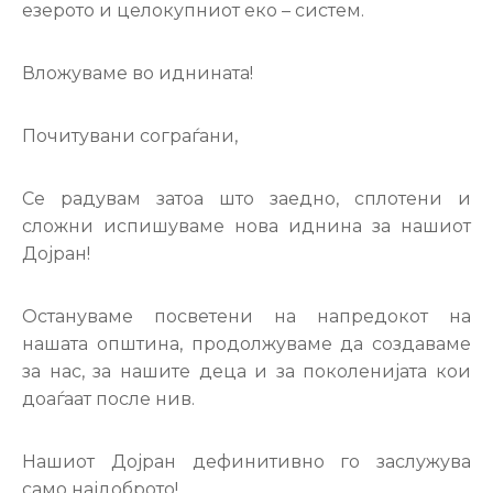
езерото и целокупниот еко – систем.
Вложуваме во иднината!
Почитувани сограѓани,
Се радувам затоа што заедно, сплотени и
сложни испишуваме нова иднина за нашиот
Дојран!
Остануваме посветени на напредокот на
нашата општина, продолжуваме да создаваме
за нас, за нашите деца и за поколенијата кои
доаѓаат после нив.
Нашиот Дојран дефинитивно го заслужува
само најдоброто!