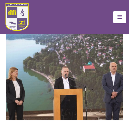
Почетна
Локална
Самоуправа
Новости
Проекти
Документи
Услуги
Финансии
Туризам