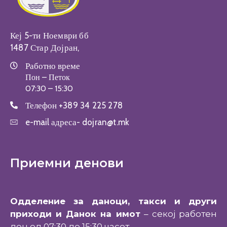
Кеј 5-ти Ноември бб
1487 Стар Дојран,
Работно време
Пон – Петок
07:30 – 15:30
Телефон
+389 34 225 278
e-mail адреса-
dojran@t.mk
Приемни денови
Одделение за даноци, такси и други
приходи и Данок на имот
– секој работен
ден од 07:30 до 15:30 часот