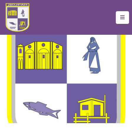
Почетна
Локална
Самоуправа
Новости
Проекти
Документи
Услуги
Финансии
Туризам