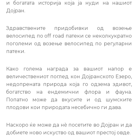
и богатата историја која ја нуди на нашиот
Дојран.
Здравствените придобивки од возење
велосипед по off road патеки се неколкукратно
поголеми од возење велосипед по регуларни
патеки.
Како голема награда за вашиот напор е
величествениот поглед кон Дојранското Езеро,
недопрената природа која го одзема здивот,
богатство на ендемични флора и фауна.
Попатно може да вкусите и од шумските
плодови кои природата несебично ги дава.
Наскоро ќе може да нѐ посетите во Дојран и да
добиете ново искуство од вашиот престој овде.