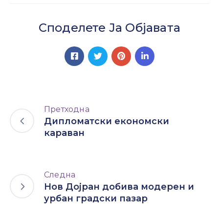
Споделете Ја Објавата
Претходна
Дипломатски економски
караван
Следна
Нов Дојран добива модерен и
урбан градски пазар