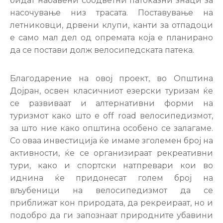
бидат набавени соодветни патоказни знаци за
насочување низ трасата. Поставување на
летниковци, дрвени клупи, канти за отпадоци
е само мал дел од опремата која е планирано
да се постави долж велосипедската патека.
Благодарение на овој проект, во Општина
Дојран, освен класичниот езерски туризам ќе
се развиваат и алтернативни форми на
туризмот како што е off road велосипедизмот,
за што ние како општина особено се залагаме.
Со оваа инвестиција ќе имаме зголемен број на
активности, ќе се организираат рекреативни
тури, како и спортски натпревари кои во
иднина ќе придонесат голем број на
вљубеници на велосипедизмот да се
приближат кон природата, да рекреираат, но и
подобро да ги запознаат природните убавини