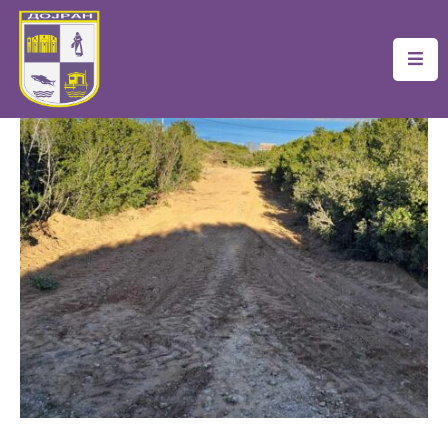
Почетна
Локална
Самоуправа
Новости
Проекти
Документи
Услуги
Финансии
Туризам