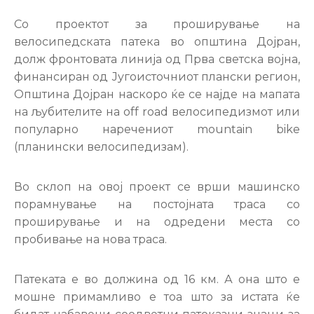
Настани
Со проектот за проширување на
велосипедската патека во општина Дојран,
долж фронтовата линија од Прва светска војна,
финансиран од Југоисточниот плански регион,
Општина Дојран наскоро ќе се најде на мапата
на љубителите на off road велосипедизмот или
популарно наречениот mountain bike
(планински велосипедизам).
Во склоп на овој проект се врши машинско
порамнување на постојната траса со
проширување и на одредени места со
пробивање на нова траса.
Патеката е во должина од 16 км. А она што е
мошне примамливо е тоа што за истата ќе