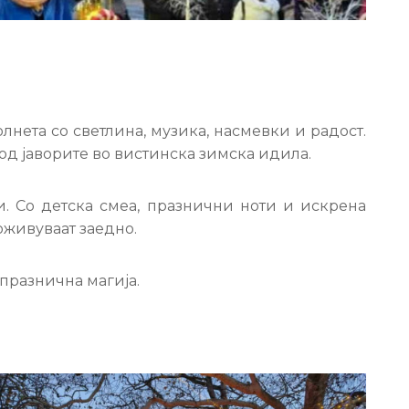
нета со светлина, музика, насмевки и радост.
од јаворите во вистинска зимска идила.
. Со детска смеа, празнични ноти и искрена
оживуваат заедно.
празнична магија.