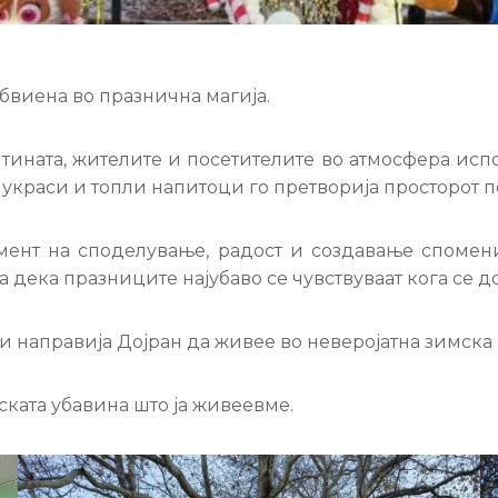
бвиена во празнична магија.
ината, жителите и посетителите во атмосфера испол
украси и топли напитоци го претворија просторот п
мент на споделување, радост и создавање спомени
 дека празниците најубаво се чувствуваат кога се д
 направија Дојран да живее во неверојатна зимска 
ката убавина што ја живеевме.