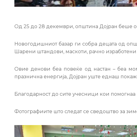
Од 25 до 28 декември, општина Дојран беше о
Новогодишниот базар ги собра децата од општ
Шарени штандови, маскоти, рачно изработени 
Овие денови беа повеќе од настан – беа мо
празнична енергија, Дојран уште еднаш покажа
Благодарност до сите учесници кои помогнаа и
Фотографиите што следат се сведоштво за зимс