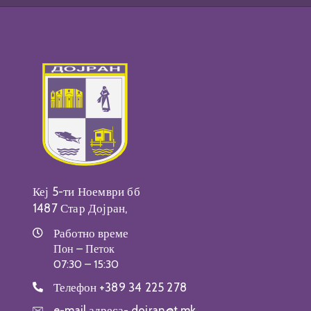
Кеј 5-ти Ноември бб
1487 Стар Дојран,
Работно време
Пон – Петок
07:30 – 15:30
Телефон
+389 34 225 278
e-mail адреса-
dojran@t.mk