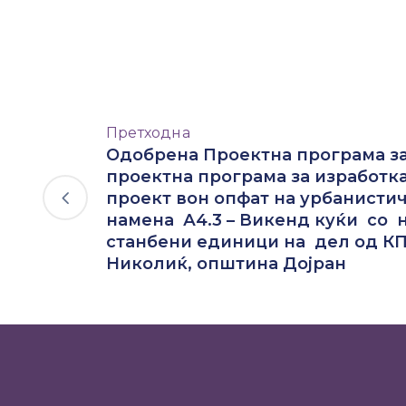
Претходна
Одобрена Проектна програма за
проектна програма за изработк
проект вон опфат на урбанисти
намена А4.3 – Викенд куќи со 
станбени единици на дел од КП 
Николиќ, општина Дојран