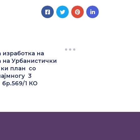
 изработка на
а на Урбанистички
чки план со
најмногу 3
бр.569/1 КО