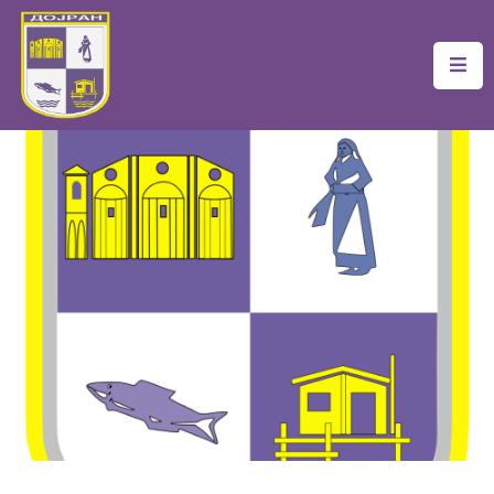
Почетна
Локална
Самоуправа
Новости
Проекти
Документи
Услуги
Финансии
Туризам