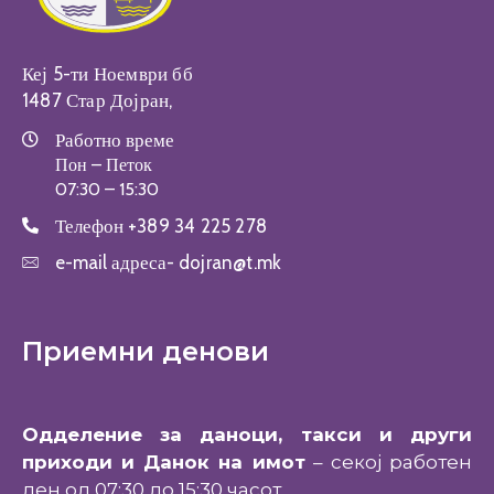
Кеј 5-ти Ноември бб
1487 Стар Дојран,
Работно време
Пон – Петок
07:30 – 15:30
Телефон
+389 34 225 278
e-mail адреса-
dojran@t.mk
Приемни денови
Одделение за даноци, такси и други
приходи и Данок на имот
– секој работен
ден од 07:30 до 15:30 часот