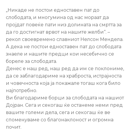
Настани
„Никаде не постои едноставен пат до
слободата, и многумина од нас мораат да
пројдат повеќе пати низ долината на смртта за
да го достигнат врвот на нашите желби“. –
рекол своевремено славниот Нелсон Мендела.
А дека не постои едноставен пат до слободата
знаеле и нашите предци кои несебично се
бореле за слободата.
Денес е наш ред, наш ред да им се поклониме,
да се заблагодариме на храброста, истрајноста
и човечноста која ја покажале тогаш кога било
најпотребно.
Ви благодариме борци за слободата на нашиот
Дојран. Сега и секогаш ќе останеме неми пред
вашите големи дела, сега и секогаш ќе ве
споменуваме со благонаклоност и огромна
почит.