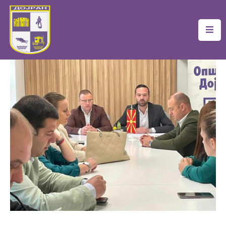
Почетна
Локална
Самоуправа
Новости
Проекти
Документи
Услуги
Финансии
Туризам