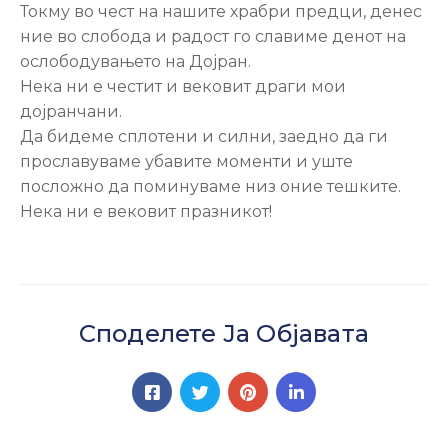
Токму во чест на нашите храбри предци, денес
ние во слобода и радост го славиме денот на
ослободувањето на Дојран.
Нека ни е честит и вековит драги мои
дојранчани.
Да бидеме сплотени и силни, заедно да ги
прославуваме убавите моменти и уште
посложно да поминуваме низ оние тешките.
Нека ни е вековит празникот!
Споделете Ја Објавата