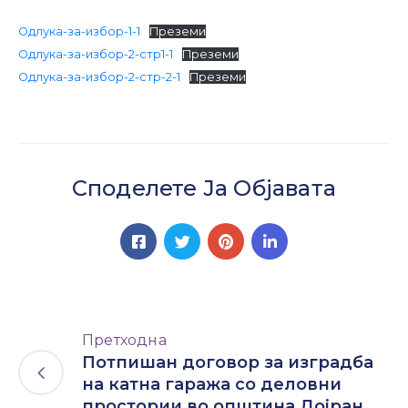
Настани
Одлука-за-избор-1-1
Преземи
Одлука-за-избор-2-стр1-1
Преземи
Одлука-за-избор-2-стр-2-1
Преземи
Споделете Ја Објавата
Претходна
Потпишан договор за изградба
на катна гаража со деловни
простории во општина Дојран