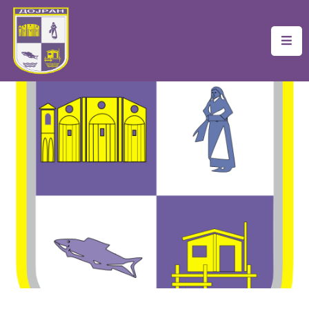
Почетна
Локална
Самоуправа
Новости
Проекти
Документи
Услуги
Финансии
Туризам