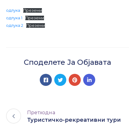
Настани
одлука
Преземи
одлука 1
Преземи
одлука 2
Преземи
Споделете Ја Објавата
Претходна
Туристичко-рекреативни тури