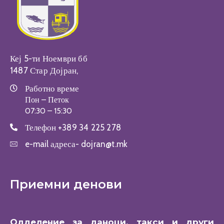
Кеј 5-ти Ноември бб
1487 Стар Дојран,
Работно време
Пон – Петок
07:30 – 15:30
Телефон
+389 34 225 278
e-mail адреса-
dojran@t.mk
Приемни денови
Одделение за даноци, такси и други