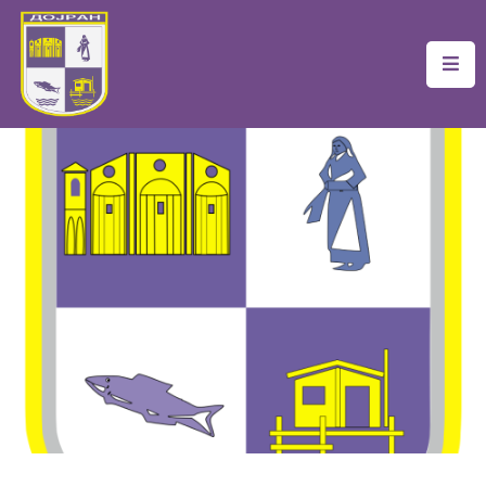
Почетна
Локална
Самоуправа
Новости
Проекти
Документи
Услуги
Финансии
Туризам