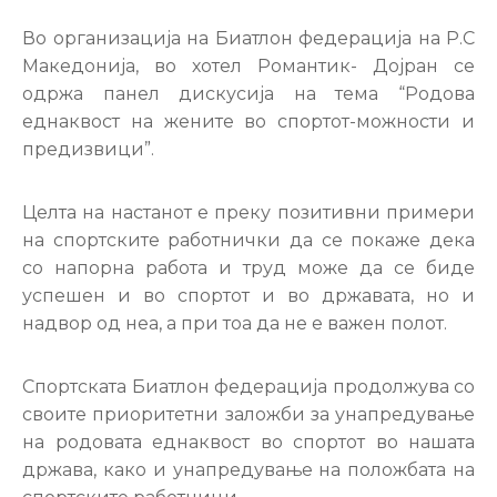
Настани
Во организација на Биатлон федерација на Р.С
Македонија, во хотел Романтик- Дојран се
одржа панел дискусија на тема “Родова
еднаквост на жените во спортот-можности и
предизвици”.
Целта на настанот е преку позитивни примери
на спортските работнички да се покаже дека
со напорна работа и труд може да се биде
успешен и во спортот и во државата, но и
надвор од неа, а при тоа да не е важен полот.
Спортската Биатлон федерација продолжува со
своите приоритетни заложби за унапредување
на родовата еднаквост во спортот во нашата
држава, како и унапредување на положбата на