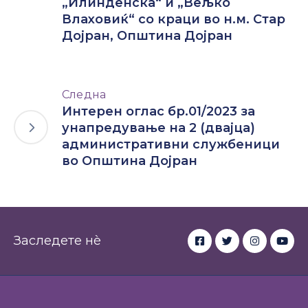
„Илинденска“ и „Вељко
Влаховиќ“ со краци во н.м. Стар
Дојран, Општина Дојран
Следна
Интерен оглас бр.01/2023 за
унапредување на 2 (двајца)
административни службеници
во Општина Дојран
Заследете нè