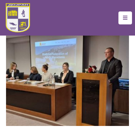
Почетна
Локална
Самоуправа
Новости
Проекти
Документи
Услуги
Финансии
Туризам