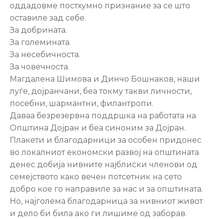
оддадовме постхумно признание за се што
оставиле зад себе.
За добрината.
За големината.
За несебичноста.
За човечноста.
Магдалена Шимова и Динчо Бошнаков, наши
луѓе, дојранчани, беа токму такви личности,
посебни, шармантни, филантропи.
Даваа безрезервна поддршка на работата на
Општина Дојран и беа синоним за Дојран.
Плакети и благодарници за особен придонес
во локалниот економски развој на општината
денес добија нивните најблиски членови од
семејството како вечен потсетник на сето
добро кое го направиле за нас и за општината.
Но, најголема благодарница за нивниот живот
и дело би била ако ги лишиме од заборав.