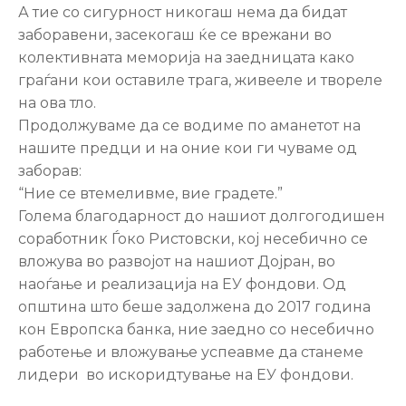
А тие со сигурност никогаш нема да бидат
заборавени, засекогаш ќе се врежани во
колективната меморија на заедницата како
граѓани кои оставиле трага, живееле и твореле
на ова тло.
Продолжуваме да се водиме по аманетот на
нашите предци и на оние кои ги чуваме од
заборав:
“Ние се втемеливме, вие градете.”
Голема благодарност до нашиот долгогодишен
соработник Ѓоко Ристовски, кој несебично се
вложува во развојот на нашиот Дојран, во
наоѓање и реализација на ЕУ фондови. Од
општина што беше задолжена до 2017 година
кон Европска банка, ние заедно со несебично
работење и вложување успеавме да станеме
лидери во искоридтување на ЕУ фондови.