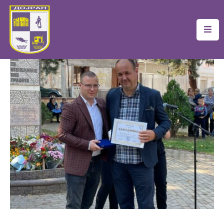
Почетна
Локална
Самоуправа
Новости
Проекти
Документи
Услуги
Финансии
Туризам