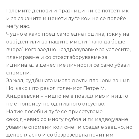
Настани
Големите денови и празници ни се потсетник
и за саканите и ценети луѓе кои не се повеќе
меѓу нас.
Чудно е како пред само една година, токму на
овој ден или во нашите мисли “како да беше
вчера” кога заедно наздравувавме за успесите,
планиравме и со страст зборувавме за
иднината…а денес тие личности се само убави
спомени.
За жал, судбината имала други планови за нив.
Но, како што рекол големиот Петре М.
Андреевски – ништо не е повидливо и ништо
не е поприсутно од нивното отсуство.
На тие посебни луѓе се присетуваме
секојдневно со многу љубов и ги издвојуваме
убавите спомени кои сме ги создале заедно, но
денес гласно и со безрезервна почит им