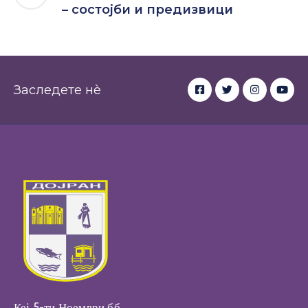
– состојби и предизвици
Заследете нè
Кеј 5-ти Ноември бб