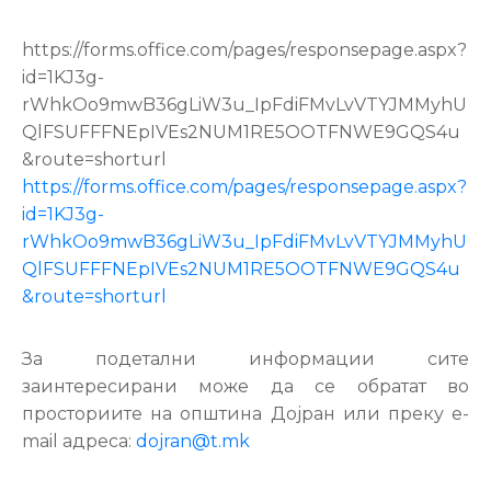
https://forms.office.com/pages/responsepage.aspx?
id=1KJ3g-
rWhkOo9mwB36gLiW3u_IpFdiFMvLvVTYJMMyhU
QlFSUFFFNEpIVEs2NUM1RE5OOTFNWE9GQS4u
&route=shorturl
https://forms.office.com/pages/responsepage.aspx?
id=1KJ3g-
rWhkOo9mwB36gLiW3u_IpFdiFMvLvVTYJMMyhU
QlFSUFFFNEpIVEs2NUM1RE5OOTFNWE9GQS4u
&route=shorturl
За подетални информации сите
заинтересирани може да се обратат во
просториите на општина Дојран или преку e-
mail адреса:
dojran@t.mk