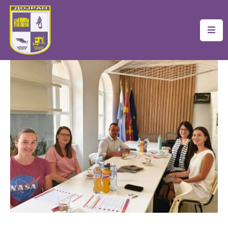
Почетна
Локална
Самоуправа
Новости
Проекти
Документи
Услуги
Финансии
Туризам