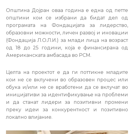
Настани
Општина Дојран оваа година е една од петте
општини кои се избрани да бидат дел од
програмата на Фондацијата за лидерство,
образовни можности, личен развој и иновации
(Фондација Л.О.Л.И.) за млади лица на возраст
од 18 до 25 години, која е финансирана од
Американската амбасада во РСМ.
Целта на проектот е да ги поттикне младите
кои не се вклучени во образовен процес или
обука и/или не се вработени да се вклучат во
иницијативи за идентификување на проблеми
и да станат лидери за позитивни промени
преку идеи за конкурентност и позитивно
локално влијание.