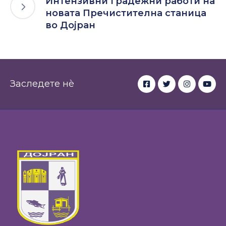
Интензивни градежни работи на
новата Пречистителна станица
во Дојран
Заследете нè