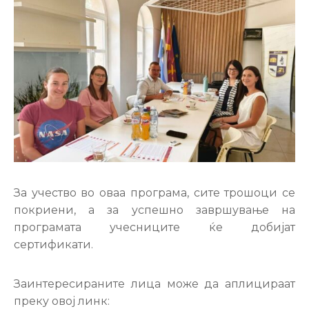
За учество во оваа програма, сите трошоци се
покриени, а за успешно завршување на
програмата учесниците ќе добијат
сертификати.
Заинтересираните лица може да аплицираат
преку овој линк: