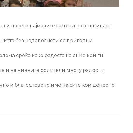
н ги посети најмалите жители во општината,
динката беа надополнети со пригодни
олема среќа како радоста на оние кои ги
еца и на нивните родители многу радост и
чно и благословено име на сите кои денес го