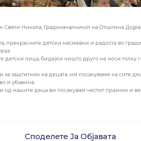
ик Свети Никола, Градоначалникот на Општина Дојра
ната, прекрасните детски насмевки и радоста во гра
раз.
те детски лица, бидејќи ништо друго не носи толку г
 и за заштитник на децата, им посакуваме на сите д
во и убавина.
и од нашите деца ви посакувам честит празник и ве
Споделете Ја Објавата