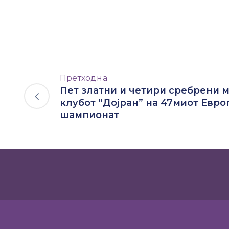
Претходна
Пет златни и четири сребрени м
клубот “Дојран” на 47миот Евро
шампионат