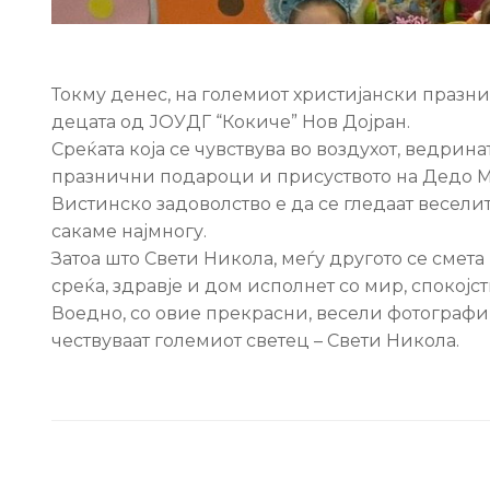
Токму денес, на големиот христијански празн
децата од ЈОУДГ “Кокиче” Нов Дојран.
Среќата која се чувствува во воздухот, ведри
празнични подароци и присуството на Дедо М
Вистинско задоволство е да се гледаат весели
сакаме најмногу.
Затоа што Свети Никола, меѓу другото се смета
среќа, здравје и дом исполнет со мир, спокојст
Воедно, со овие прекрасни, весели фотографи
чествуваат големиот светец – Свети Никола.