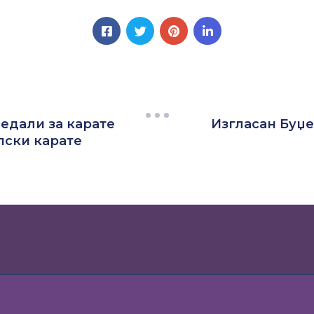
едали за карате
Изгласан Буџе
пски карате