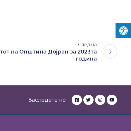
Следна
тот на Општина Дојран за 2023та
година
Заследете нè