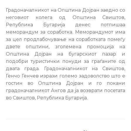
Настани
Градоначалникот на Општина Дојран заедно со
неговиот колега од Општина Свиштов,
Република Бугарија денес потпишаа
меморандум за соработка. Меморандумот има
за цел продлабочување на соработката помеѓу
двете општини, зголемена промоција на
Општина Дојран на бугарскиот пазар и
подобри туристички понуди за граѓаните од
двата града. Градоначалникот на Свиштов,
Генчо Генчев изрази големо задоволство што е
гостин во Општина Дојран и го покани
градоначалникот Ангов да ја возврати посетата
во Свиштов, Република Бугарија.