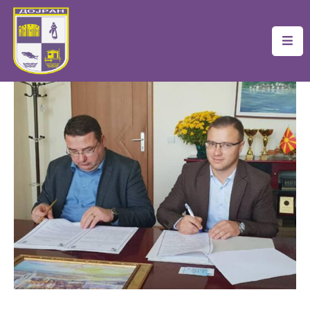
Почетна
Локална
Самоуправа
Новости
Проекти
Документи
Услуги
Финансии
Туризам