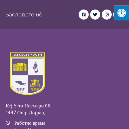
Заследете нè
Кеј 5-ти Ноември бб
1487 Стар Дојран,
Работно време