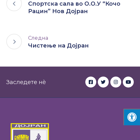
Спортска сала во О.О.У “Кочо
Рацин” Нов Дојран
Следна
Чистење на Дојран
Заследете нè