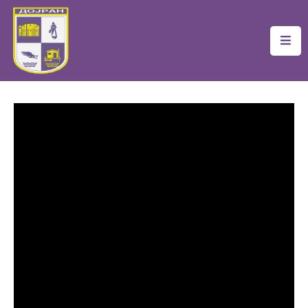
Почетна
Локална
Самоуправа
Новости
Проекти
Документи
Услуги
Финансии
Туризам