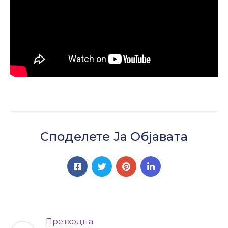
Настани
Споделете Ја Објавата
Претходна