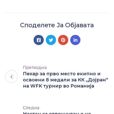
Споделете Ја Објавата
Претходна
Пехар за прво место екипно и
освоени 8 медали за КК „Дојран“
на WFK турнир во Романија
Следна