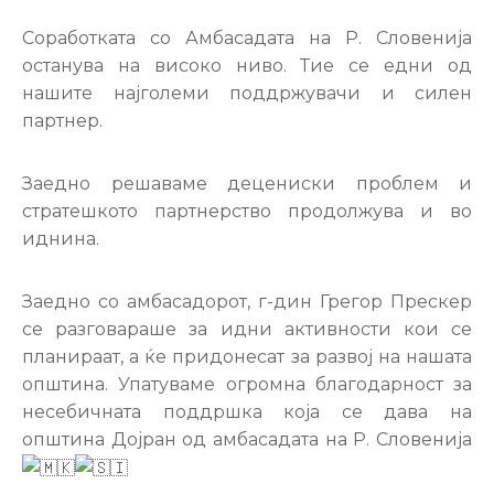
Настани
Соработката со Амбасадата на Р. Словенија
останува на високо ниво. Тие се едни од
нашите најголеми поддржувачи и силен
партнер.
Заедно решаваме децениски проблем и
стратешкото партнерство продолжува и во
иднина.
Заедно со амбасадорот, г-дин Грегор Прескер
се разговараше за идни активности кои се
планираат, а ќе придонесат за развој на нашата
општина. Упатуваме огромна благодарност за
несебичната поддршка која се дава на
општина Дојран од амбасадата на Р. Словенија