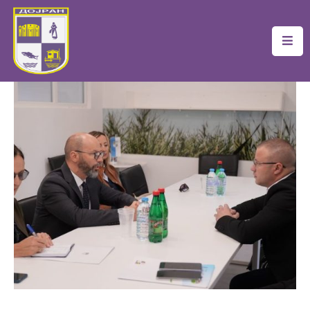
Почетна
Локална
Самоуправа
Новости
Проекти
Документи
Услуги
Финансии
Туризам