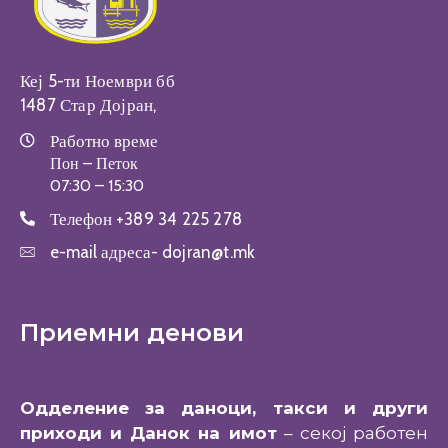
Кеј 5-ти Ноември бб
1487 Стар Дојран,
Работно време
Пон – Петок
07:30 – 15:30
Телефон
+389 34 225 278
e-mail адреса-
dojran@t.mk
Приемни денови
Одделение за даноци, такси и други
приходи и Данок на имот
– секој работен