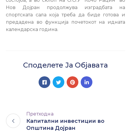
состојба, а во склоп на О.О.У “Кочо Рацин” во
Нов Дојран продолжува изградбата на
спортската сала која треба да биде готова и
предадена во функција почетокот на идната
календарска година.
Споделете Ја Објавата
Претходна
Капитални инвестиции во
Општина Дојран