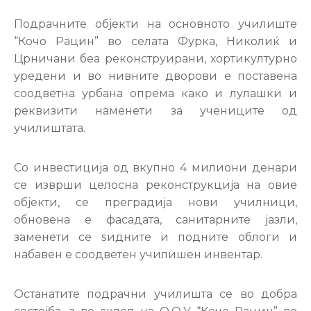
Настани
Подрачните објекти на основното училиште
“Кочо Рацин” во селата Фурка, Николиќ и
Црничани беа реконструирани, хортикултурно
уредени и во нивните дворови е поставена
соодветна урбана опрема како и лулашки и
реквизити наменети за учениците од
училиштата.
Со инвестиција од вкупно 4 милиони денари
се изврши целосна реконструкција на овие
објекти, се преградија нови училници,
обновена е фасадата, санитарните јазли,
заменети се ѕидните и подните облоги и
набавен е соодветен училишен инвентар.
Останатите подрачни училишта се во добра