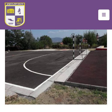
Почетна
Локална
Самоуправа
Новости
Проекти
Документи
Услуги
Финансии
Туризам