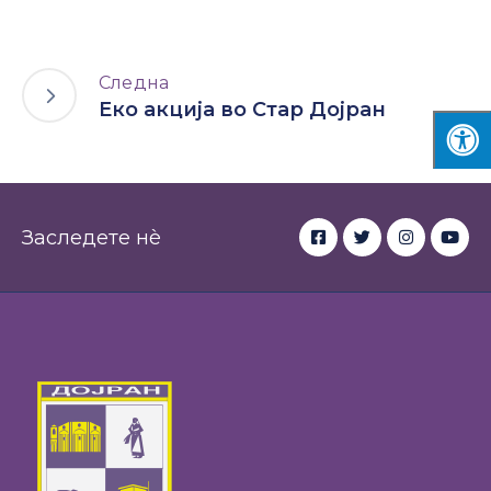
Следна
Еко акција во Стар Дојран
Заследете нè