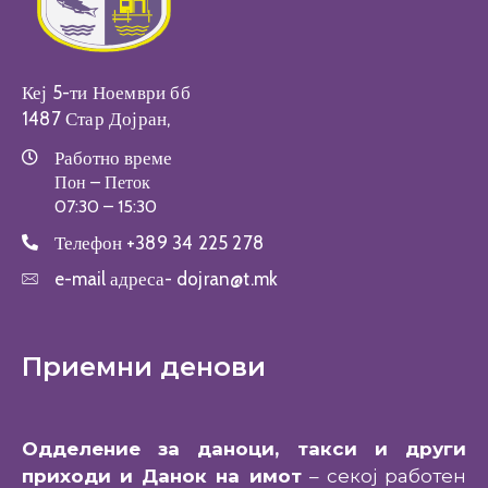
Кеј 5-ти Ноември бб
1487 Стар Дојран,
Работно време
Пон – Петок
07:30 – 15:30
Телефон
+389 34 225 278
e-mail адреса-
dojran@t.mk
Приемни денови
Одделение за даноци, такси и други
приходи и Данок на имот
– секој работен