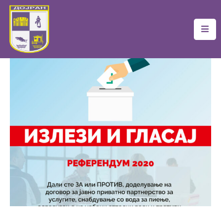
Почетна
Локална
Самоуправа
Новости
Проекти
Документи
Услуги
Финансии
Туризам