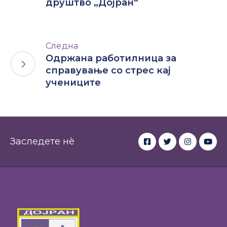
друштво „Дојран“
Следна
Одржана работилница за
справување со стрес кај
учениците
Заследете нè