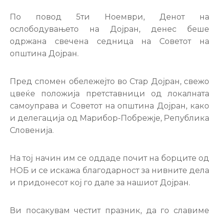
Настани
По повод 5ти Ноември, Денот на
ослободувањето на Дојран, денес беше
одржана свечена седница на Советот на
општина Дојран.
Пред спомен обележејто во Стар Дојран, свежо
цвеќе положија претставници од локалната
самоуправа и Советот на општина Дојран, како
и делегација од Марибор-Побрежје, Република
Словенија.
На тој начин им се оддаде почит на борците од
НОБ и се искажа благодарност за нивните дела
и придонесот кој го дале за нашиот Дојран.
Ви посакувам честит празник, да го славиме