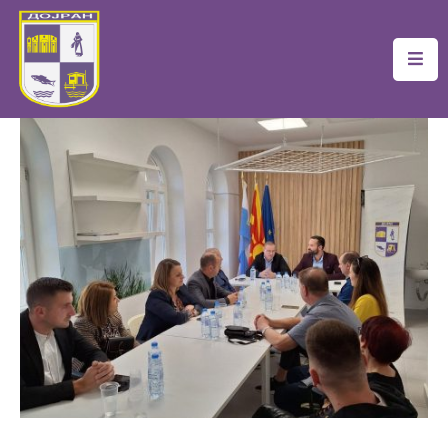
Почетна
Локална
Самоуправа
Новости
Проекти
Документи
Услуги
Финансии
Туризам