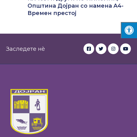
Општина Дојран со намена A4-
Времен престој
Заследете нè