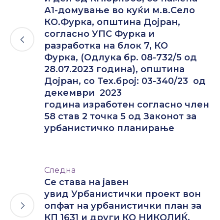
А1-домување во куќи м.в.Село
КО.Фурка, општина Дојран,
согласно УПС Фурка и
разработка на блок 7, КО
Фурка, (Одлука бр. 08-732/5 од
28.07.2023 година), општина
Дојран, со Тех.број: 03-340/23 од
декември 2023
година изработен согласно член
58 став 2 точка 5 од Законот за
урбанистичко планирање
Следна
Се става на јавен
увид Урбанистички проект вон
опфат на урбанистички план за
КП 1631 и други КО НИКОЛИЌ,