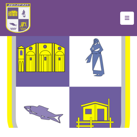
Почетна
Локална
Самоуправа
Новости
Проекти
Документи
Услуги
Финансии
Туризам