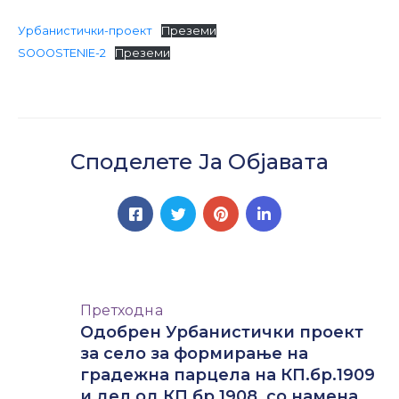
Настани
Урбанистички-проект
Преземи
SOOOSTENIE-2
Преземи
Споделете Ја Објавата
Претходна
Одобрен Урбанистички проект
за село за формирање на
градежна парцела на КП.бр.1909
и дел од КП.бр.1908, со намена