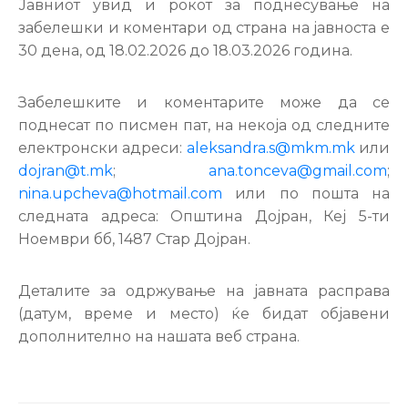
Јавниот увид и рокот за поднесување на
забелешки и коментари од страна на јавноста е
30 дена, од 18.02.2026 до 18.03.2026 година.
Забелешките и коментарите може да се
поднесат по писмен пат, на некоја од следните
електронски адреси:
aleksandra.s@mkm.mk
или
dojran@t.mk
;
ana.tonceva@gmail.com
;
nina.upcheva@hotmail.com
или по пошта на
следната адреса: Општина Дојран, Кеј 5-ти
Ноември бб, 1487 Стар Дојран.
Деталите за одржување на јавната расправа
(датум, време и место) ќе бидат објавени
дополнително на нашата веб страна.