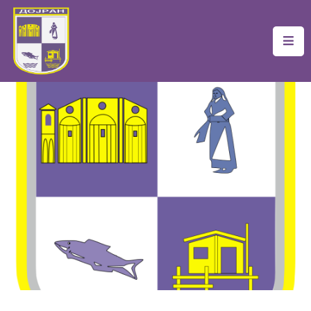
Почетна
Локална
Самоуправа
Новости
Проекти
Документи
Услуги
Финансии
Туризам