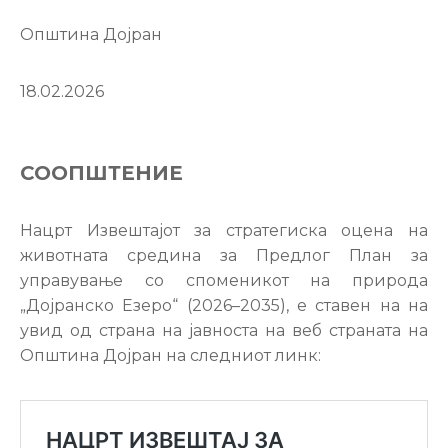
Настани
Општина Дојран
18.02.2026
СООПШТЕНИЕ
Нацрт Извештајот за стратегиска оцена на
животната средина за Предлог План за
управување со споменикот на природа
„Дојранско Езеро“ (2026–2035), е ставен на на
увид од страна на јавноста на веб страната на
Општина Дојран на следниот линк: