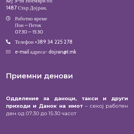
Кеј 5-ти Ноември бб
1487 Стар Дојран,
Работно време
Пон – Петок
07:30 – 15:30
Телефон
+389 34 225 278
e-mail адреса-
dojran@t.mk
Приемни денови
Одделение за даноци, такси и други
приходи и Данок на имот
– секој работен
ден од 07:30 до 15:30 часот