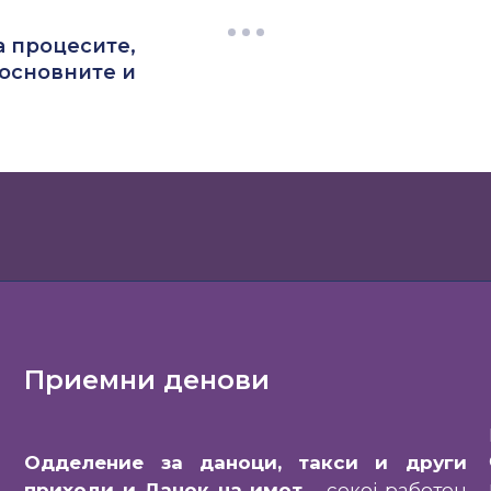
 процесите,
 основните и
Приемни денови
Одделение за даноци, такси и други
приходи и Данок на имот
– секој работен