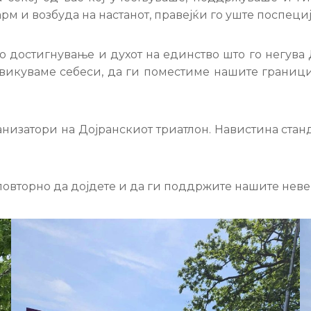
 и возбуда на настанот, правејќи го уште поспециј
 достигнување и духот на единство што го негува Д
дизвикуваме себеси, да ги поместиме нашите границ
низатори на Дојранскиот триатлон. Навистина стан
 повторно да дојдете и да ги поддржите нашите неве