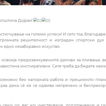
 општина Дојран!
остигнување на големи успеси! И сето тоа, благодаре
ромната решителност и изграден спортски дух 
ан едно незаборавно искуство.
 освоија предизвикувачките делови за пливање, в
навистина инспиративни. Сите треба да бидете неиз
озможно без напорната работа и прецизното плани
ираа дека сè ќе се одвива непречено и беспрекор
 секој од вас кој учествуваше, поддржуваше и г