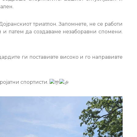
ален.
ојранскиот триатлон. Запомнете, не се работи
и и патем да создаваме незаборавни спомени.
дардите ги поставивте високо и го направивте
ројатни спортисти.