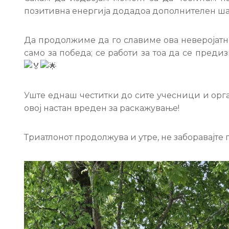
позитивна енергија додадоа дополнителен шарм
Да продолжиме да го славиме ова неверојатно
само за победа; се работи за тоа да се пре
Уште еднаш честитки до сите учесници и орга
овој настан вреден за раскажување!
Триатлонот продолжува и утре, не заборавајте