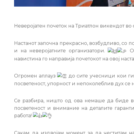
Неверојатен почеток на Триатлон викендот во
Настанот започна прекрасно, возбудливо, со п
и на неверојатните организатори.
Ог
навистина го направија почетокот на овој наст
Огромен аплауз
до сите учесници кои ги
посветеност, упорност и непоколеблив дух се 
Се разбира, ништо од ова немаше да биде в
посветеност и внимание на деталите гарант
работа!
Сакам да издвојам момент за да честитам на