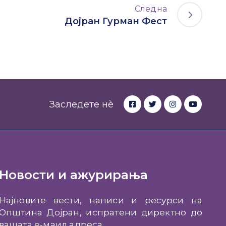
Следна
Дојран Гурман Фест
Заследете нè
Новости и ажурирања
Најновите вести, написи и ресурси на
Општина Дојран, испратени директно до
вашата е-маил адреса.