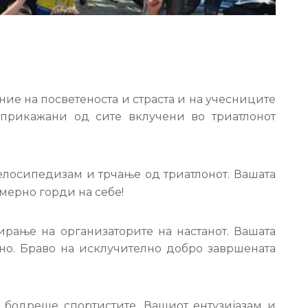
ние на посветеноста и страста и на учесниците
прикажани од сите вклучени во триатлонот
елосипедизам и трчање од триатлонот. Вашата
мерно горди на себе!
рање на организаторите на настанот. Вашата
но. Браво на исклучително добро завршената
и бодреше спортистите. Вашиот ентузијазам и