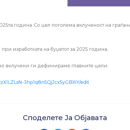
025та година. Со цел поголема вклученост на граѓан
при изработката на буџетот за 2025 година.
но вклучени ги дефинираме главните цели.
jBzXlLZLsN-3hp1q8n5QjJcx5yGBXiY/edit
Споделете Ја Објавата