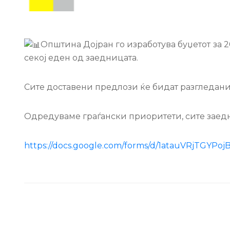
Општина Дојран го изработува буџетот за 2
секој еден од заедницата.
Сите
доставени предлози ќе бидат разгледани 
Одредуваме граѓански приоритети, сите заед
https://docs.google.com/forms/d/1atauVRjTGYPo