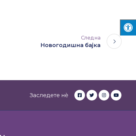
Следна
Новогодишна бајка
Заследете нè