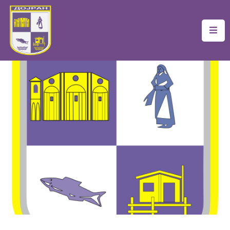
Почетна
Локална
Самоуправа
Новости
Проекти
Документи
Услуги
Финансии
Туризам