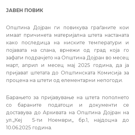
Настани
ЈАВЕН ПОВИК
Општина Дојран ги повикува граѓаните кои
имаат причинета материјална штета настаната
како последица на ниските температури и
појавата на слана, врнежи од град која го
зафати подрачјето на Општина Дојран во месец
март, април и месец мај 2025 година, да ја
пријават штетата до Општинската Комисија за
процена на штети од елементарни непогоди.
Барањето за пријавување на штета пополнето
со бараните податоци и документи се
доставува до Архивата на Општина Дојран на
ул.,,Кеј 5-ти Ноември,, бр.1, најдоцна до
10.06.2025 година.