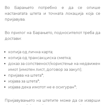
Во Барањето потребно е да се опише
настанатата штета и точната локација која се
пријавува.
Во прилог на Барањето, подносителот треба да
достави:
копија од лична карта;
копија од трансакциска сметка;
доказ за сопственост/користење на недвижен
имот (имотен лист, договор за закуп);
пријава на штета*;
изјава за штета*;
изјава дека имотот не е осигуран*;
Пријавувањето на штетите може да се изврши