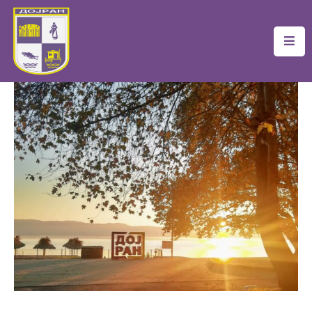
Почетна
Локална
Самоуправа
Новости
Проекти
Документи
Услуги
Финансии
Туризам