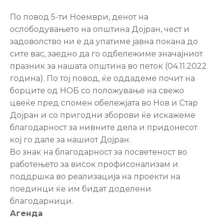
Настани
По повод 5-ти Ноември, денот на
ослободувањето на општина Дојран, чест и
задоволство ни е да упатиме јавна покана до
сите вас, заедно да го одбележиме значајниот
празник за нашата општина во петок (04.11.2022
година). По тој повод, ќе оддадеме почит на
борците од НОБ со положување на свежо
цвеќе пред спомен обележјата во Нов и Стар
Дојран и со пригодни зборови ќе искажеме
благодарност за нивните дела и придонесот
кој го дале за нашиот Дојран.
Во знак на благодарност за посветеност во
работењето за висок профисонализам и
поддршка во реализација на проекти на
поединци ќе им бидат доделени
благодарници.
Агенда