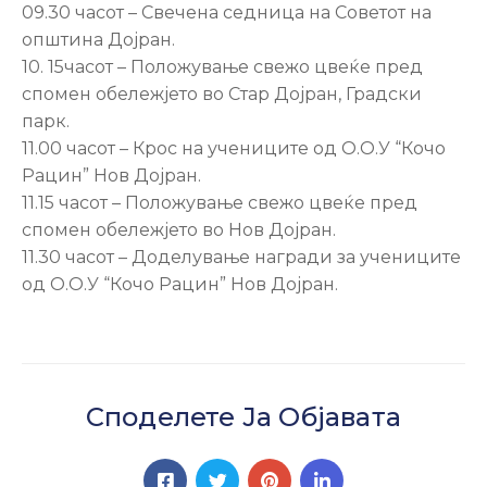
09.30 часот – Свечена седница на Советот на
општина Дојран.
10. 15часот – Положување свежо цвеќе пред
спомен обележјето во Стар Дојран, Градски
парк.
11.00 часот – Крос на учениците од О.О.У “Кочо
Рацин” Нов Дојран.
11.15 часот – Положување свежо цвеќе пред
спомен обележјето во Нов Дојран.
11.30 часот – Доделување награди за учениците
од О.О.У “Кочо Рацин” Нов Дојран.
Споделете Ја Објавата