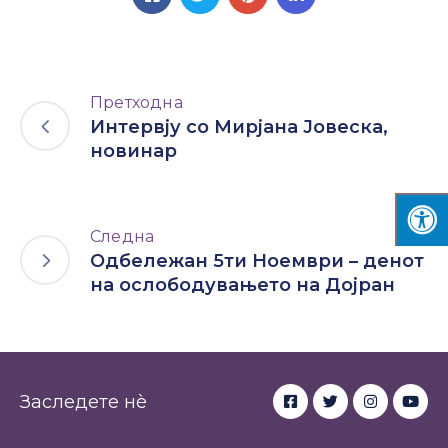
Претходна
Интервју со Мирјана Јовеска,
новинар
Следна
Одбележан 5ти Ноември – денот
на ослободувањето на Дојран
Заследете нè