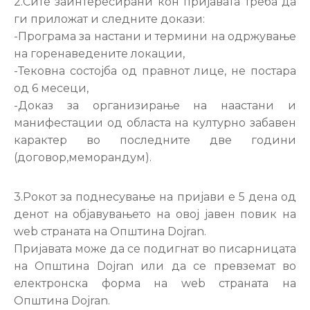
2.Сите заинтересирани кон пријавата треба да
ги приложат и следните докази:
-Програма за настани и термини на одржување
на горенаведените локации,
-Тековна состојба од правнот лице, не постара
од 6 месеци,
-Доказ за организирање на наастани и
манифестации од областа на културно забавен
карактер во последните две години
(договор,меморандум).
3.Рокот за поднесување на пријави е 5 дена од
денот на објавувањето на овој јавен повик на
web страната на Општина Dojran.
Пријавата може да се подигнат во писарницата
на Општина Dojran или да се превземат во
електронска форма на web страната на
Општина Dojran.