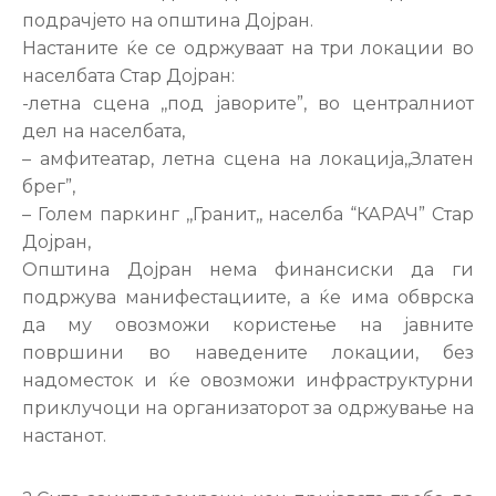
подрачјето на општина Дојран.
Настаните ќе се одржуваат на три локации во
населбата Стар Дојран:
-летна сцена ,,под јаворите”, во централниот
дел на населбата,
– амфитеатар, летна сцена на локација,,Златен
брег”,
– Голем паркинг ,,Гранит,, населба “КАРАЧ” Стар
Дојран,
Општина Дојран нема финансиски да ги
подржува манифестациите, а ќе има обврска
да му овозможи користење на јавните
површини во наведените локации, без
надоместок и ќе овозможи инфраструктурни
приклучоци на организаторот за одржување на
настанот.