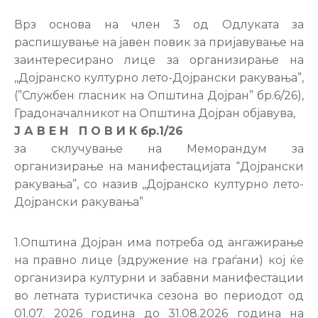
Настани
Врз основа на член 3 од Одлуката за
распишување на јавен повик за пријавување на
заинтересирано лице за организирање на
,,Дојранско културно лето-Дојрански ракувања”,
(”Службен гласник на Општина Дојран” бр.6/26),
Градоначалникот на Општина Дојран објавува,
Ј А В Е Н П О В И К бр.1/26
за склучување на Меморандум за
организирање на манифестацијата “Дојрански
ракувања”, со назив ,,Дојранско културно лето-
Дојрански ракувања”
1.Општина Дојран има потреба од ангажирање
на правно лице (здружение на граѓани) кој ќе
организира културни и забавни манифестации
во летната туристичка сезона во периодот од
01.07. 2026 година до 31.08.2026 година на