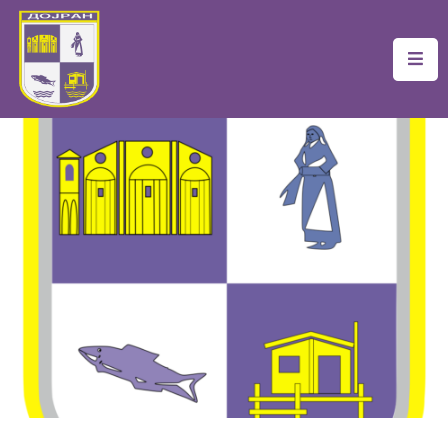
Почетна
Локална
Самоуправа
Новости
Проекти
Документи
Услуги
Финансии
Туризам