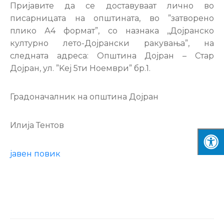
Пријавите да се доставуваат лично во
писарницата на општината, во ”затворено
плико А4 формат”, со назнака ,,Дојранско
културно лето-Дојрански ракувања”, на
следната адреса: Општина Дојран – Стар
Дојран, ул. ”Kej 5ти Ноември” бр.1.
Градоначалник на општина Дојран
Илија Тентов
јавен повик