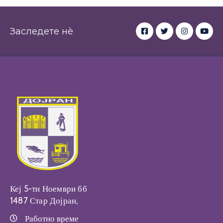
Настани
Заследете нè
Кеј 5-ти Ноември бб
1487 Стар Дојран,
Работно време