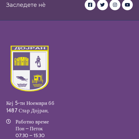
Заследете нè
Кеј 5-ти Ноември бб
1487 Стар Дојран,
Работно време
Пон – Петок
07:30 – 15:30