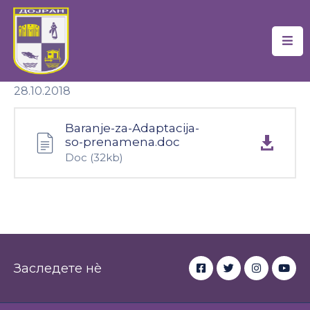
Почетна
28.10.2018
Локална
Самоуправа
Baranje-za-Adaptacija-
Новости
so-prenamena.doc
Doc
(32kb)
Проекти
Документи
Услуги
Финансии
Заследете нè
Туризам