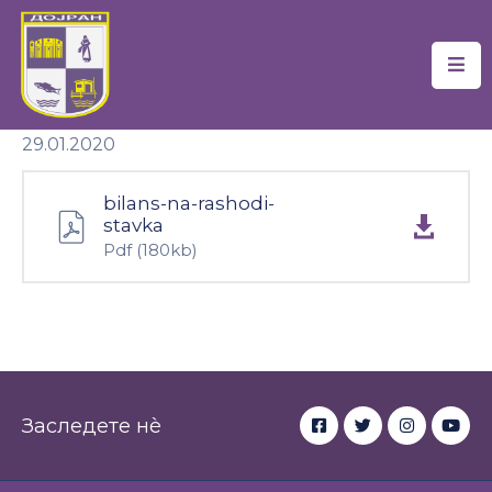
Почетна
29.01.2020
Локална
Самоуправа
bilans-na-rashodi-
Новости
stavka
Pdf
(180kb)
Проекти
Документи
Услуги
Финансии
Заследете нè
Туризам